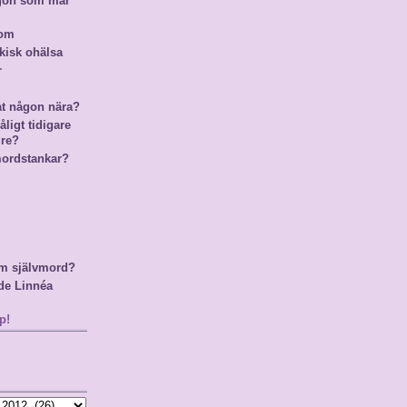
ågon som mår
nom
kisk ohälsa
r
at någon nära?
ligt tidigare
gre?
mordstankar?
m självmord?
de Linnéa
p!