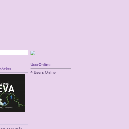
UserOnline
 böcker
4 Users
Online