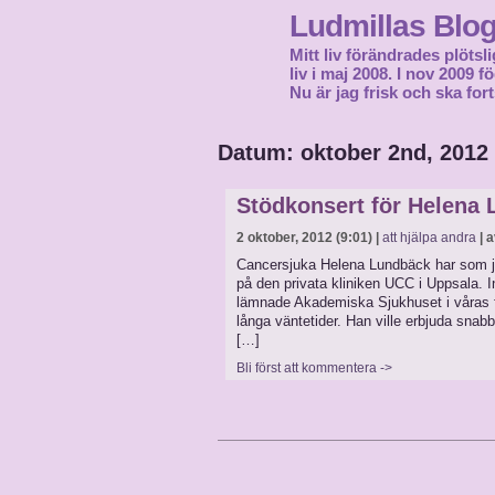
Ludmillas Blo
Mitt liv förändrades plötsli
liv i maj 2008. I nov 2009 
Nu är jag frisk och ska fort
Datum: oktober 2nd, 2012
Stödkonsert för Helena
2 oktober, 2012 (9:01) |
att hjälpa andra
| a
Cancersjuka Helena Lundbäck har som ja
på den privata kliniken UCC i Uppsala. 
lämnade Akademiska Sjukhuset i våras fö
långa väntetider. Han ville erbjuda snabb
[…]
Bli först att kommentera ->