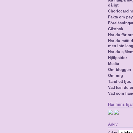
Att hjälpa n
dåligt
Choriocarci
Fakta om psy
Föreläsninga
Gästbok
Har du förlor
Har du mått då
men inte län
Har du själv
Hjälpsidor
Media
Om bloggen
Om mig
Tänd ett ljus
Vad kan du o
Vad som hän
Här finns hjäl
Arkiv
Arkiv