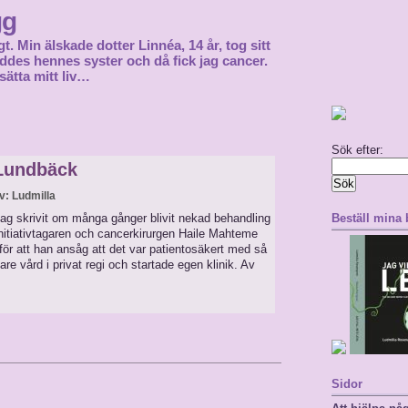
gg
gt. Min älskade dotter Linnéa, 14 år, tog sitt
föddes hennes syster och då fick jag cancer.
sätta mitt liv…
Sök efter:
 Lundbäck
v: Ludmilla
g skrivit om många gånger blivit nekad behandling
Beställ mina
Initiativtagaren och cancerkirurgen Haile Mahteme
r att han ansåg att det var patientosäkert med så
are vård i privat regi och startade egen klinik. Av
Sidor