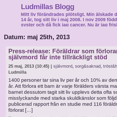
Ludmillas Blogg
Mitt liv förändrades plötsligt. Min älskade 
14 år, tog sitt liv i maj 2008. I nov 2009 fö
syster och då fick jag cancer. Nu är jag fri
fortsätta mitt liv…
Datum: maj 25th, 2013
Press-release: Föräldrar som förlorar
självmord får inte tillräckligt stöd
25 maj, 2013 (10:45) |
självmord
,
sorg&saknad
,
tröst&
Ludmilla
1400 personer tar sina liv per år och 10% av de
år. Att förlora ett barn är varje förälders värsta
barnet dessutom tagit sitt liv upplevs detta ofta s
misslyckande med starka skuldkänslor som följd.
publicerad rapport från en studie med 116 föräld
förlorat […]