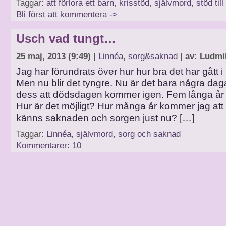
Taggar:
att förlora ett barn
,
krisstöd
,
självmord
,
stöd til
Bli först att kommentera ->
Usch vad tungt…
25 maj, 2013 (9:49) |
Linnéa
,
sorg&saknad
| av: Ludmi
Jag har förundrats över hur hur bra det har gått i 
Men nu blir det tyngre. Nu är det bara några dagar
dess att dödsdagen kommer igen. Fem långa år 
Hur är det möjligt? Hur många år kommer jag att
känns saknaden och sorgen just nu? […]
Taggar:
Linnéa
,
självmord
,
sorg och saknad
Kommentarer: 10