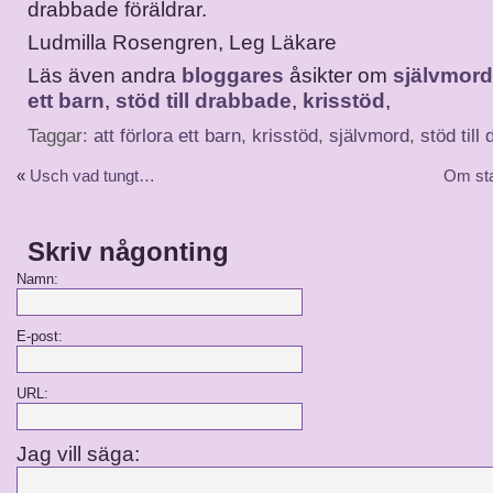
drabbade föräldrar.
Ludmilla Rosengren, Leg Läkare
Läs även andra
bloggares
åsikter om
självmord
ett barn
,
stöd till drabbade
,
krisstöd
,
Taggar:
att förlora ett barn
,
krisstöd
,
självmord
,
stöd till
«
Usch vad tungt…
Om sta
Skriv någonting
Namn:
E-post:
URL:
Jag vill säga: