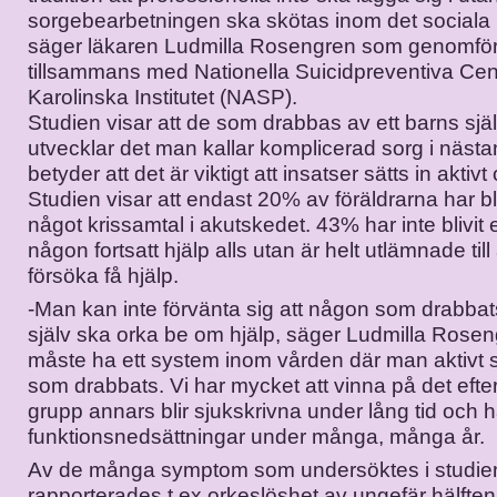
sorgebearbetningen ska skötas inom det sociala 
säger läkaren Ludmilla Rosengren som genomför
tillsammans med Nationella Suicidpreventiva Cent
Karolinska Institutet (NASP).
Studien visar att de som drabbas av ett barns sj
utvecklar det man kallar komplicerad sorg i näst
betyder att det är viktigt att insatser sätts in aktivt
Studien visar att endast 20% av föräldrarna har bl
något krissamtal i akutskedet. 43% har inte blivit
någon fortsatt hjälp alls utan är helt utlämnade till 
försöka få hjälp.
-Man kan inte förvänta sig att någon som drabbat
själv ska orka be om hjälp, säger Ludmilla Rosen
måste ha ett system inom vården där man aktivt 
som drabbats. Vi har mycket att vinna på det ef
grupp annars blir sjukskrivna under lång tid och h
funktionsnedsättningar under många, många år.
Av de många symptom som undersöktes i studie
rapporterades t ex orkeslöshet av ungefär hälften