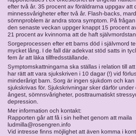
efter två år. 35 procent av föräldrarna uppgav att
minnessvårigheter efter två år. Flash-backs, ma
sömnproblem är andra stora symptom. På fråga
den senaste veckan uppger knappt 15 procent 
21 procent av kvinnorna att de haft självmordstan
Sorgeprocessen efter ett barns död i självmord ten
mycket lång. I de fall där adekvat stöd satts in tycks
fem år att läka tillfredsställande.
Symptomskattningarna ska ställas i relation till a
har rätt att vara sjukskriven i 10 dagar (!) vid förlu
minderårigt barn. Sorg är ingen sjukdom och kan 
sjukskrivas för. Sjukskrivningar sker därför unde
ångest, sömnsvårigheter, posttraumatiskt stressy
depression.
Mer information och kontakt:
Rapporten går att få i sin helhet genom att maila
ludmilla@rosengren.info
Vid intresse finns möjlighet att även komma i kon