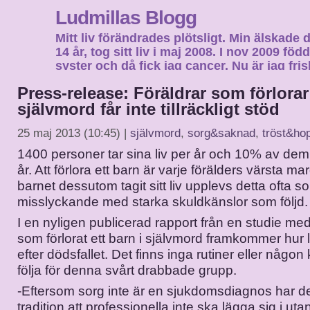
Ludmillas Blogg
Mitt liv förändrades plötsligt. Min älskade 
14 år, tog sitt liv i maj 2008. I nov 2009 fö
syster och då fick jag cancer. Nu är jag fri
fortsätta mitt liv…
Press-release: Föräldrar som förlorar
självmord får inte tillräckligt stöd
25 maj 2013 (10:45) |
självmord
,
sorg&saknad
,
tröst&ho
1400 personer tar sina liv per år och 10% av dem
år. Att förlora ett barn är varje förälders värsta 
barnet dessutom tagit sitt liv upplevs detta ofta so
misslyckande med starka skuldkänslor som följd.
I en nyligen publicerad rapport från en studie med
som förlorat ett barn i självmord framkommer hur li
efter dödsfallet. Det finns inga rutiner eller någon 
följa för denna svårt drabbade grupp.
-Eftersom sorg inte är en sjukdomsdiagnos har de
tradition att professionella inte ska lägga sig i utan