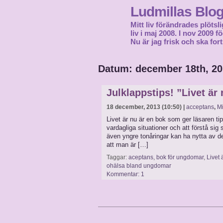
Ludmillas Blo
Mitt liv förändrades plötsli
liv i maj 2008. I nov 2009 
Nu är jag frisk och ska fort
Datum: december 18th, 2
Julklappstips! ”Livet är
18 december, 2013 (10:50) |
acceptans
,
Mi
Livet är nu är en bok som ger läsaren ti
vardagliga situationer och att förstå sig sj
även yngre tonåringar kan ha nytta av de
att man är […]
Taggar:
aceptans
,
bok för ungdomar
,
Livet 
ohälsa bland ungdomar
Kommentar: 1