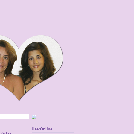
UserOnline
 böcker