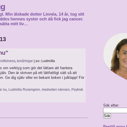
gg
gt. Min älskade dotter Linnéa, 14 år, tog sitt
föddes hennes syster och då fick jag cancer.
sätta mitt liv…
013
 nu”
ndfulness
,
tonåringar
| av: Ludmilla
ps om verktyg som gör det lättare att hantera
älv. Den är skriven på ett lättfattligt sätt så att
n. Ge dig själv eller en bekant boken i julklapp! För
är nu
,
Ludmilla Rosengren
,
medveten närvaro
,
Psykisk
Sök efter:
Beställ mina