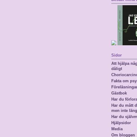
Sidor
Att hjälpa n
dåligt
Choriocarci
Fakta om psy
Föreläsninga
Gästbok
Har du förlor
Har du mått då
men inte län
Har du själv
Hjälpsidor
Media
Om bloggen