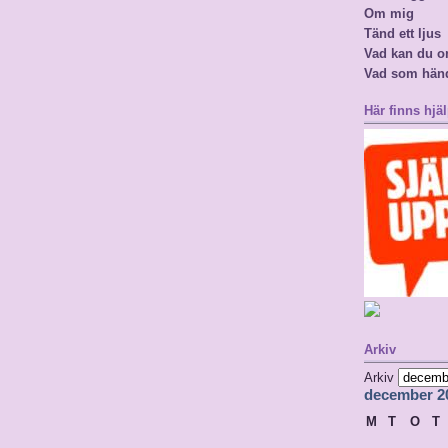
Om mig
Tänd ett ljus
Vad kan du o
Vad som hän
Här finns hjäl
Arkiv
Arkiv
december 2
M
T
O
T