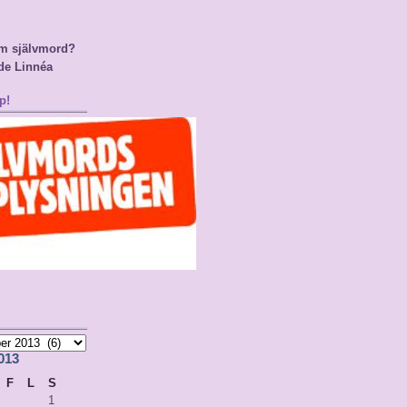
m självmord?
de Linnéa
p!
013
F
L
S
1