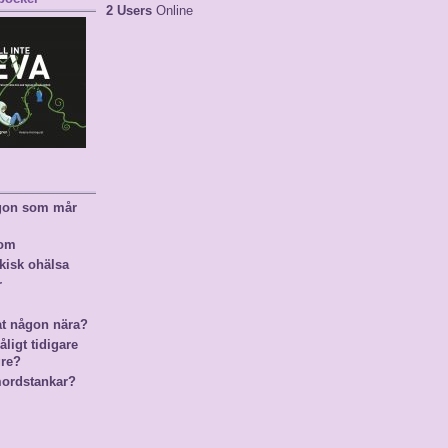
2 Users
Online
ågon som mår
nom
kisk ohälsa
r
at någon nära?
ligt tidigare
gre?
mordstankar?