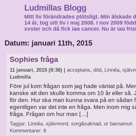
Ludmillas Blogg
Mitt liv förändrades plötsligt. Min älskade 
14 år, tog sitt liv i maj 2008. I nov 2009 fö
syster och då fick jag cancer. Nu är jag fri
fortsätta mitt liv…
Datum: januari 11th, 2015
Sophies fråga
11 januari, 2015 (8:36) |
acceptans
,
död
,
Linnéa
,
själv
Ludmilla
Före jul kom frågan som jag hade väntat på. Men
kanske att den skulle komma om 10 år eller så. 
för den. Hur ska man kunna svara på en sådan 
egentligen var det inte en fråga. Men inom mig så
fråga. Frågan om hur man […]
Taggar:
Linnéa
,
självmord
,
sorg&saknad
,
ur barnamun
Kommentarer: 6