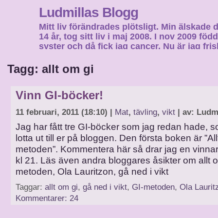
Ludmillas Blogg
Mitt liv förändrades plötsligt. Min älskade 
14 år, tog sitt liv i maj 2008. I nov 2009 fö
syster och då fick jag cancer. Nu är jag fri
fortsätta mitt liv…
Tagg: allt om gi
Vinn GI-böcker!
11 februari, 2011 (18:10) |
Mat
,
tävling
,
vikt
| av: Ludm
Jag har fått tre GI-böcker som jag redan hade, so
lotta ut till er på bloggen. Den första boken är ”Al
metoden”. Kommentera här så drar jag en vinna
kl 21. Läs även andra bloggares åsikter om allt o
metoden, Ola Lauritzon, gå ned i vikt
Taggar:
allt om gi
,
gå ned i vikt
,
GI-metoden
,
Ola Laurit
Kommentarer: 24