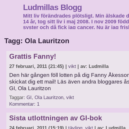
Ludmillas Blogg
Mitt liv förändrades plötsligt. Min älskade 
14 år, tog sitt liv i maj 2008. I nov 2009 fö
syster och då fick jag cancer. Nu är jag fri
fortsätta mitt liv…
Tagg: Ola Lauritzon
Grattis Fanny!
27 februari, 2011 (21:45) |
vikt
| av: Ludmilla
Den här gången föll lotten på dig Fanny Åkesson
skickat dig ett mail! Läs även andra bloggares ås
GI, Ola Lauritzon
Taggar:
GI
,
Ola Lauritzon
,
vikt
Kommentar: 1
Sista utlottningen av GI-bok
24 februari, 2011 (15:19) |
tävling
,
vikt
| av: Ludmilla