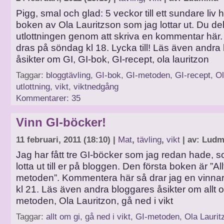
Pigg, smal och glad: 5 veckor till ett sundare liv 
boken av Ola Lauritzson som jag lottar ut. Du delt
utlottningen genom att skriva en kommentar här
dras på söndag kl 18. Lycka till! Läs även andra
åsikter om GI, GI-bok, GI-recept, ola lauritzon
Taggar:
bloggtävling
,
GI-bok
,
GI-metoden
,
GI-recept
,
Ol
utlottning
,
vikt
,
viktnedgång
Kommentarer: 35
Vinn GI-böcker!
11 februari, 2011 (18:10) |
Mat
,
tävling
,
vikt
| av: Ludm
Jag har fått tre GI-böcker som jag redan hade, so
lotta ut till er på bloggen. Den första boken är ”Al
metoden”. Kommentera här så drar jag en vinna
kl 21. Läs även andra bloggares åsikter om allt o
metoden, Ola Lauritzon, gå ned i vikt
Taggar:
allt om gi
,
gå ned i vikt
,
GI-metoden
,
Ola Laurit