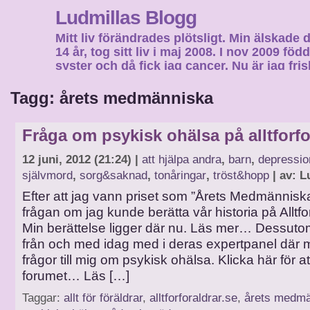
Ludmillas Blogg
Mitt liv förändrades plötsligt. Min älskade 
14 år, tog sitt liv i maj 2008. I nov 2009 fö
syster och då fick jag cancer. Nu är jag fri
fortsätta mitt liv…
Tagg: årets medmänniska
Fråga om psykisk ohälsa på alltforfo
12 juni, 2012 (21:24) |
att hjälpa andra
,
barn
,
depressio
självmord
,
sorg&saknad
,
tonåringar
,
tröst&hopp
| av: L
Efter att jag vann priset som ”Årets Medmänniska
frågan om jag kunde berätta vår historia på Alltfo
Min berättelse ligger där nu. Läs mer… Dessutom
från och med idag med i deras expertpanel där m
frågor till mig om psykisk ohälsa. Klicka här för at
forumet… Läs […]
Taggar:
allt för föräldrar
,
alltforforaldrar.se
,
årets medm