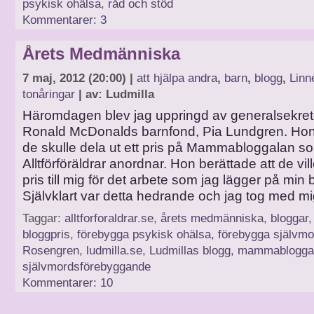
psykisk ohälsa
,
råd och stöd
Kommentarer: 3
Årets Medmänniska
7 maj, 2012 (20:00) |
att hjälpa andra
,
barn
,
blogg
,
Linn
tonåringar
| av: Ludmilla
Häromdagen blev jag uppringd av generalsekret
Ronald McDonalds barnfond, Pia Lundgren. Hon 
de skulle dela ut ett pris på Mammabloggalan s
Alltförföräldrar anordnar. Hon berättade att de vil
pris till mig för det arbete som jag lägger på min 
Självklart var detta hedrande och jag tog med m
Taggar:
alltforforaldrar.se
,
årets medmänniska
,
bloggar
bloggpris
,
förebygga psykisk ohälsa
,
förebygga självmo
Rosengren
,
ludmilla.se
,
Ludmillas blogg
,
mammabloggal
självmordsförebyggande
Kommentarer: 10