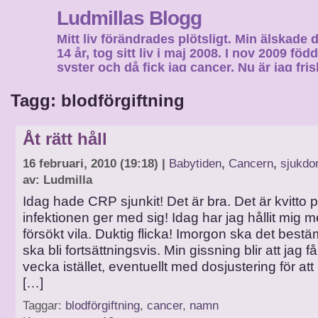
Ludmillas Blogg
Mitt liv förändrades plötsligt. Min älskade 
14 år, tog sitt liv i maj 2008. I nov 2009 fö
syster och då fick jag cancer. Nu är jag fri
fortsätta mitt liv…
Tagg: blodförgiftning
Åt rätt håll
16 februari, 2010 (19:18) |
Babytiden
,
Cancern
,
sjukd
av: Ludmilla
Idag hade CRP sjunkit! Det är bra. Det är kvitto p
infektionen ger med sig! Idag har jag hållit mig me
försökt vila. Duktig flicka! Imorgon ska det best
ska bli fortsättningsvis. Min gissning blir att jag f
vecka istället, eventuellt med dosjustering för att
[…]
Taggar:
blodförgiftning
,
cancer
,
namn