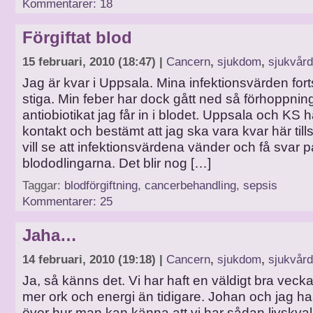
Kommentarer: 18
Förgiftat blod
15 februari, 2010 (18:47) |
Cancern
,
sjukdom
,
sjukvård
Jag är kvar i Uppsala. Mina infektionsvärden forts
stiga. Min feber har dock gått ned så förhoppnin
antiobiotikat jag får in i blodet. Uppsala och KS h
kontakt och bestämt att jag ska vara kvar här till
vill se att infektionsvärdena vänder och få svar p
blododlingarna. Det blir nog […]
Taggar:
blodförgiftning
,
cancerbehandling
,
sepsis
Kommentarer: 25
Jaha…
14 februari, 2010 (19:18) |
Cancern
,
sjukdom
,
sjukvård
Ja, så känns det. Vi har haft en väldigt bra vecka
mer ork och energi än tidigare. Johan och jag ha
över hur man kan känna att vi har sådan livskvalite