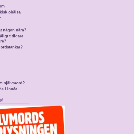
nom
kisk ohälsa
r
at någon nära?
ligt tidigare
gre?
mordstankar?
m självmord?
de Linnéa
p!