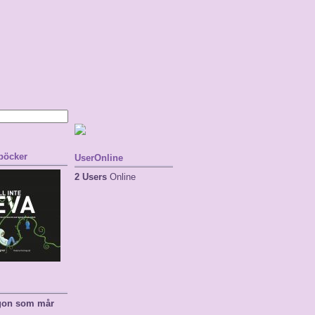
 böcker
UserOnline
2 Users
Online
ågon som mår