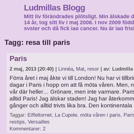
Ludmillas Blogg
Mitt liv förändrades plötsligt. Min älskade 
14 år, tog sitt liv i maj 2008. I nov 2009 fö
syster och då fick jag cancer. Nu är jag fri
fortsätta mitt liv…
Tagg: resa till paris
Paris
2 maj, 2013 (20:40) |
Linnéa
,
Mat
,
resor
| av: Ludmilla
Förra året i maj åkte vi till London! Nu har vi tillb
dagar i Paris i hopp om att få möta våren. Men, ne
vår där heller… Grönare, men inte varmare. Pari
alltid Paris! Jag älskar staden! Jag har återkom
gånger och alltid trivts lika bra. Den kontinentala
Taggar:
Eiffeltornet
,
La Cupole
,
möta våren i paris
,
Pari
restips
,
Versailles
Kommentarer: 2