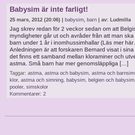
Babysim är inte farligt!
25 mars, 2012 (20:06) |
babysim
,
barn
| av: Ludmilla
Jag skrev redan för 2 veckor sedan om att Belgi
myndigheter går ut och avråder från att man s
barn under 1 år i inomhussimhallar (Läs mer hä
Anledningen är att forskaren Bernard visat i sina 
det finns ett samband mellan kloraminer och utv
astma. Små barn har mer genomsläppliga […]
Taggar:
astma
,
astma och babysim
,
astma och barnsim
klor
,
astma och simning
,
babysim
,
belgien och babysim
pooler
,
simskolor
Kommentarer: 2