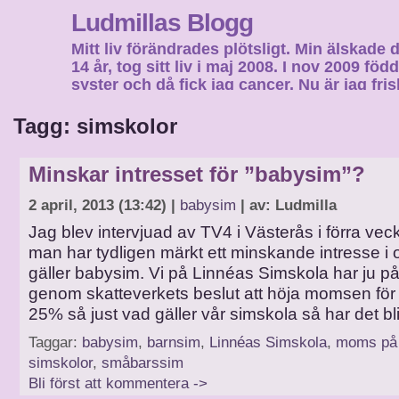
Ludmillas Blogg
Mitt liv förändrades plötsligt. Min älskade 
14 år, tog sitt liv i maj 2008. I nov 2009 fö
syster och då fick jag cancer. Nu är jag fri
fortsätta mitt liv…
Tagg: simskolor
Minskar intresset för ”babysim”?
2 april, 2013 (13:42) |
babysim
| av: Ludmilla
Jag blev intervjuad av TV4 i Västerås i förra veck
man har tydligen märkt ett minskande intresse i
gäller babysim. Vi på Linnéas Simskola har ju på
genom skatteverkets beslut att höja momsen för os
25% så just vad gäller vår simskola så har det bli
Taggar:
babysim
,
barnsim
,
Linnéas Simskola
,
moms på 
simskolor
,
småbarssim
Bli först att kommentera ->