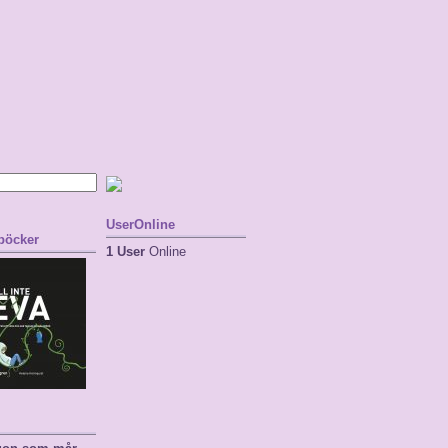
UserOnline
 böcker
1 User
Online