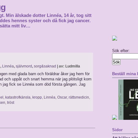
gg
gt. Min älskade dotter Linnéa, 14 år, tog sitt
föddes hennes syster och då fick jag cancer.
sätta mitt liv…
Sök efter:
n
,
Linnéa
,
självmord
,
sorg&saknad
| av: Ludmilla
ängen med glada barn och föräldrar åker jag hem för
Beställ mina
lad och uppåt och snart hemma när jag plötsligt kom
ch jag fick se Linnéa som död första gången. Jag
gel
,
katastrofkänsla
,
kropp
,
Linnéa
,
Oscar
,
rättsmedicin
,
ken
,
tröst
Sidor