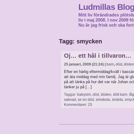
Ludmillas Blo
Mitt liv förändrades plötsli
liv i maj 2008. I nov 2009 
Nu är jag frisk och ska fort
Tagg: smycken
Oj… ett hål i tillvaron…
25 januari, 2009 (21:24) |
barn
,
död
,
döde
Efter en härlig eftermiddag/kväll i bass
att äta middag med min familj. Jag är g
på att tänka på hur det var när Johan o
tänker ju på […]
Taggar:
babysim
,
död
,
döden
,
dött barn
,
få
saknad
,
se en död
,
simskola
,
smärta
,
smyc
Kommentarer: 25