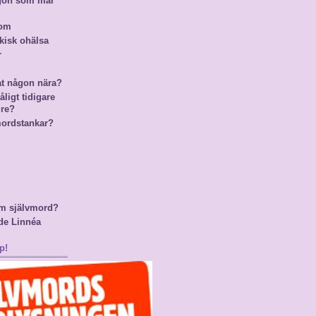
ågon som mår
nom
kisk ohälsa
r
at någon nära?
ligt tidigare
gre?
mordstankar?
m självmord?
de Linnéa
p!