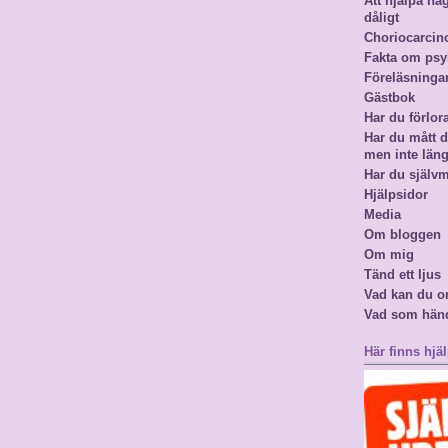
Att hjälpa n
dåligt
Choriocarci
Fakta om psy
Föreläsninga
Gästbok
Har du förlor
Har du mått då
men inte län
Har du själv
Hjälpsidor
Media
Om bloggen
Om mig
Tänd ett ljus
Vad kan du o
Vad som hän
Här finns hjäl