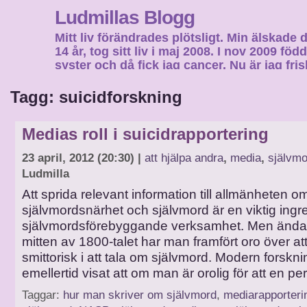
Ludmillas Blogg
Mitt liv förändrades plötsligt. Min älskade 
14 år, tog sitt liv i maj 2008. I nov 2009 fö
syster och då fick jag cancer. Nu är jag fri
fortsätta mitt liv…
Tagg: suicidforskning
Medias roll i suicidrapportering
23 april, 2012 (20:30) |
att hjälpa andra
,
media
,
självmo
Ludmilla
Att sprida relevant information till allmänheten o
självmordsnärhet och självmord är en viktig ingre
självmordsförebyggande verksamhet. Men ända
mitten av 1800-talet har man framfört oro över att
smittorisk i att tala om självmord. Modern forskni
emellertid visat att om man är orolig för att en pe
Taggar:
hur man skriver om självmord
,
mediarapporter