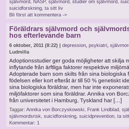
självmord
,
NASP
,
självmord
,
studier om självmord
,
suic
suicidforskning
,
ta sitt liv
Bli först att kommentera ->
Föräldrars självmord och självmord
hos efterlevande barn
6 oktober, 2011 (8:22) |
depression
,
psykiatri
,
självmor
Ludmilla
Adoptionsstudier ger goda möjligheter att skilja 
inflytande från ärftliga faktorer respektive miljöm
Adopterade barn som skilts från sina biologiska f
födelsen eller kort efteråt är till 50 % genetiskt i
sina biologiska föräldrar, men har inte exponera
miljöfaktorer som sina föräldrar. Annika von Bor
från universitetet i Hamburg, Tyskland har […]
Taggar:
Annika von Borczyskowski
,
Frank Lindblad
,
sjä
självmordsrisk
,
suicidforskning
,
suicidprevention
,
ta sitt
Kommentar: 1