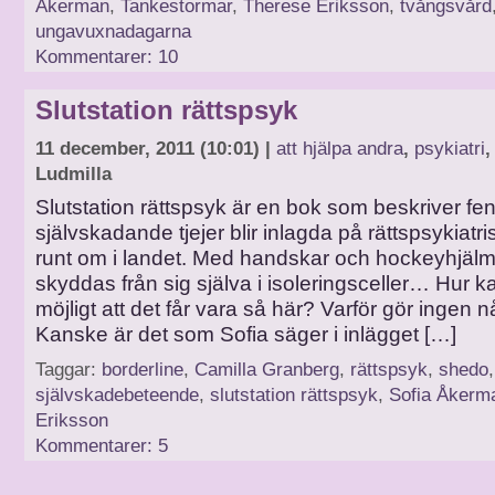
Åkerman
,
Tankestormar
,
Therese Eriksson
,
tvångsvård
ungavuxnadagarna
Kommentarer: 10
Slutstation rättspsyk
11 december, 2011 (10:01) |
att hjälpa andra
,
psykiatri
Ludmilla
Slutstation rättspsyk är en bok som beskriver fe
självskadande tjejer blir inlagda på rättspsykiatri
runt om i landet. Med handskar och hockeyhjälm
skyddas från sig själva i isoleringsceller… Hur k
möjligt att det får vara så här? Varför gör ingen 
Kanske är det som Sofia säger i inlägget […]
Taggar:
borderline
,
Camilla Granberg
,
rättspsyk
,
shedo
,
självskadebeteende
,
slutstation rättspsyk
,
Sofia Åkerm
Eriksson
Kommentarer: 5