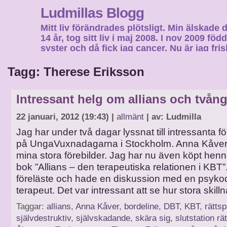
Ludmillas Blogg
Mitt liv förändrades plötsligt. Min älskade 
14 år, tog sitt liv i maj 2008. I nov 2009 fö
syster och då fick jag cancer. Nu är jag fri
fortsätta mitt liv…
Tagg: Therese Eriksson
Intressant helg om allians och tvån
22 januari, 2012 (19:43) |
allmänt
| av: Ludmilla
Jag har under två dagar lyssnat till intressanta f
på UngaVuxnadagarna i Stockholm. Anna Kåver
mina stora förebilder. Jag har nu även köpt hen
bok ”Allians – den terapeutiska relationen i KBT
föreläste och hade en diskussion med en psyk
terapeut. Det var intressant att se hur stora skill
Taggar:
allians
,
Anna Kåver
,
bordeline
,
DBT
,
KBT
,
rätts
självdestruktiv
,
självskadande
,
skära sig
,
slutstation rä