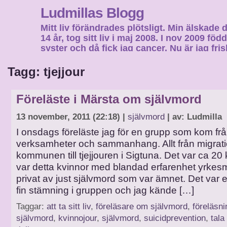
Ludmillas Blogg
Mitt liv förändrades plötsligt. Min älskade 
14 år, tog sitt liv i maj 2008. I nov 2009 fö
syster och då fick jag cancer. Nu är jag fri
fortsätta mitt liv…
Tagg: tjejjour
Föreläste i Märsta om självmord
13 november, 2011 (22:18) |
självmord
| av: Ludmilla
I onsdags föreläste jag för en grupp som kom frå
verksamheter och sammanhang. Allt från migrati
kommunen till tjejjouren i Sigtuna. Det var ca 20 
var detta kvinnor med blandad erfarenhet yrkes
privat av just självmord som var ämnet. Det var
fin stämning i gruppen och jag kände […]
Taggar:
att ta sitt liv
,
föreläsare om självmord
,
föreläsn
självmord
,
kvinnojour
,
självmord
,
suicidprevention
,
tala