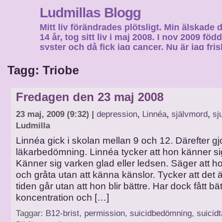
Ludmillas Blogg
Mitt liv förändrades plötsligt. Min älskade 
14 år, tog sitt liv i maj 2008. I nov 2009 fö
syster och då fick jag cancer. Nu är jag fri
fortsätta mitt liv…
Tagg: Triobe
Fredagen den 23 maj 2008
23 maj, 2009 (9:32) |
depression
,
Linnéa
,
självmord
,
sj
Ludmilla
Linnéa gick i skolan mellan 9 och 12. Därefter g
läkarbedömning. Linnéa tycker att hon känner s
Känner sig varken glad eller ledsen. Säger att h
och gråta utan att känna känslor. Tycker att det är
tiden går utan att hon blir bättre. Har dock fått bät
koncentration och […]
Taggar:
B12-brist
,
permission
,
suicidbedömning
,
suicid