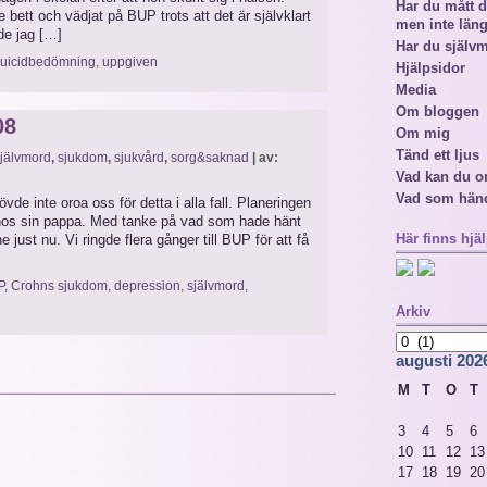
Har du mått då
e bett och vädjat på BUP trots att det är självklart
men inte län
de jag […]
Har du själv
suicidbedömning
,
uppgiven
Hjälpsidor
Media
Om bloggen
08
Om mig
Tänd ett ljus
jälvmord
,
sjukdom
,
sjukvård
,
sorg&saknad
| av:
Vad kan du o
Vad som hän
de inte oroa oss för detta i alla fall. Planeringen
n hos sin pappa. Med tanke på vad som hade hänt
Här finns hjäl
e just nu. Vi ringde flera gånger till BUP för att få
P
,
Crohns sjukdom
,
depression
,
självmord
,
Arkiv
Arkiv
augusti 202
M
T
O
T
3
4
5
6
10
11
12
13
17
18
19
20