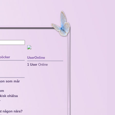
 böcker
UserOnline
1 User
Online
ågon som mår
nom
kisk ohälsa
r
at någon nära?