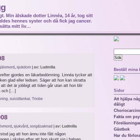
gg
gt. Min älskade dotter Linnéa, 14 år, tog sitt
föddes hennes syster och då fick jag cancer.
sätta mitt liv…
Sök
efter:
08
jälvmord
,
sjukdom
| av: Ludmilla
Beställ mina
refter gjordes en läkarbedömning. Linnéa tycker att
en glad eller ledsen. Säger att hon kan skratta
tt det är jobbigt att tiden går utan att hon blir
Sidor
n och […]
ning
,
suicidtankar
,
Triobe
Att hjälpa n
dåligt
Choriocarci
008
Fakta om psy
Föreläsninga
älvmord
,
sjukvård
,
sorg&saknad
| av: Ludmilla
Gästbok
tod jag att hon ännu inte fått någon
Har du förlor
agen i skolan efter att hon skurit sig i halsen.