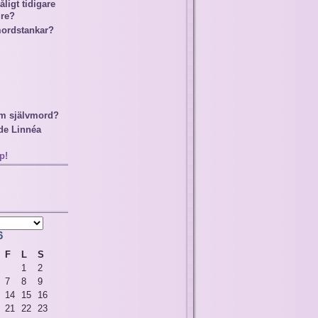
ligt tidigare
gre?
mordstankar?
m självmord?
de Linnéa
p!
6
F
L
S
1
2
7
8
9
14
15
16
21
22
23