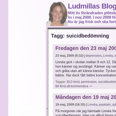
Ludmillas Blo
Mitt liv förändrades plötsli
liv i maj 2008. I nov 2009 
Nu är jag frisk och ska fort
Tagg: suicidbedömning
Fredagen den 23 maj 20
23 maj, 2009 (9:32) |
depression
,
Linnéa
,
s
Linnéa gick i skolan mellan 9 och 12. Dä
hon känner sig avstängd. Känner sig vark
och gråta utan att känna känslor. Tycker a
bättre. Har dock fått bättre koncentratio
Taggar:
B12-brist
,
permission
,
suicidbedöm
Bli först att kommentera ->
Måndagen den 19 maj 2
19 maj, 2009 (18:35) |
Linnéa
,
psykiatri
,
sj
På morgonen när jag hämtade Linnéa förs
suicidbedömning. Idag var alltså första d