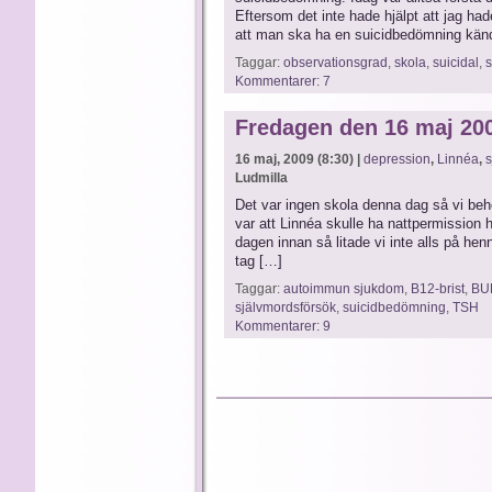
Eftersom det inte hade hjälpt att jag had
att man ska ha en suicidbedömning kän
Taggar:
observationsgrad
,
skola
,
suicidal
,
Kommentarer: 7
Fredagen den 16 maj 20
16 maj, 2009 (8:30) |
depression
,
Linnéa
,
s
Ludmilla
Det var ingen skola denna dag så vi behöv
var att Linnéa skulle ha nattpermissio
dagen innan så litade vi inte alls på henn
tag […]
Taggar:
autoimmun sjukdom
,
B12-brist
,
BU
självmordsförsök
,
suicidbedömning
,
TSH
Kommentarer: 9