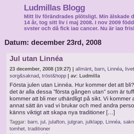
Ludmillas Blogg
Mitt liv förändrades plötsligt. Min älskade 
14 år, tog sitt liv i maj 2008. I nov 2009 fö
syster och då fick jag cancer. Nu är jag fri
fortsätta mitt liv…
Datum: december 23rd, 2008
Jul utan Linnéa
23 december, 2008 (19:27) |
allmänt
,
barn
,
Linnéa
,
live
sorg&saknad
,
tröst&hopp
| av: Ludmilla
Första julen utan Linnéa. Hur kommer det att bli? 
det är alla dessa ”första gången utan” som är tuff
kommer att bli mer uthärdligt på sikt. Vi kommer at
annat sätt än vad vi brukar och med andra perso
känns viktigt att skapa nya traditioner […]
Taggar:
barn
,
jul
,
julafton
,
julgran
,
julklapp
,
Linnéa
,
sakn
tomhet
,
traditioner