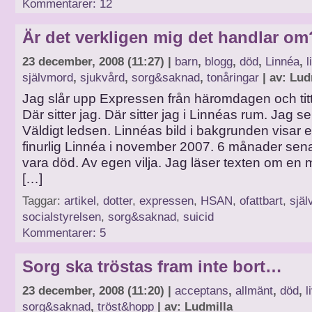
Kommentarer: 12
Är det verkligen mig det handlar om
23 december, 2008 (11:27) |
barn
,
blogg
,
död
,
Linnéa
,
l
självmord
,
sjukvård
,
sorg&saknad
,
tonåringar
| av: Lud
Jag slår upp Expressen från häromdagen och titt
Där sitter jag. Där sitter jag i Linnéas rum. Jag se
Väldigt ledsen. Linnéas bild i bakgrunden visar 
finurlig Linnéa i november 2007. 6 månader sen
vara död. Av egen vilja. Jag läser texten om 
[…]
Taggar:
artikel
,
dotter
,
expressen
,
HSAN
,
ofattbart
,
sjä
socialstyrelsen
,
sorg&saknad
,
suicid
Kommentarer: 5
Sorg ska tröstas fram inte bort…
23 december, 2008 (11:20) |
acceptans
,
allmänt
,
död
,
l
sorg&saknad
,
tröst&hopp
| av: Ludmilla