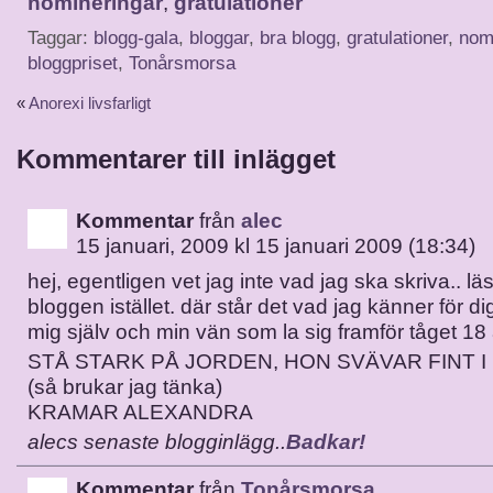
nomineringar
,
gratulationer
Taggar:
blogg-gala
,
bloggar
,
bra blogg
,
gratulationer
,
nom
bloggpriset
,
Tonårsmorsa
«
Anorexi livsfarligt
Kommentarer till inlägget
Kommentar
från
alec
15 januari, 2009 kl 15 januari 2009 (18:34)
hej, egentligen vet jag inte vad jag ska skriva.. lä
bloggen istället. där står det vad jag känner för dig
mig själv och min vän som la sig framför tåget 1
STÅ STARK PÅ JORDEN, HON SVÄVAR FINT I
(så brukar jag tänka)
KRAMAR ALEXANDRA
alecs senaste blogginlägg..
Badkar!
Kommentar
från
Tonårsmorsa