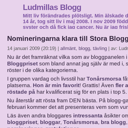
Ludmillas Blogg
Mitt liv förändrades plötsligt. Min älskade 
14 år, tog sitt liv i maj 2008. I nov 2009 fö
syster och då fick jag cancer. Nu är jag fri
fortsätta mitt liv…
Nomineringarna klara till Stora Blogg
14 januari 2009 (20:19) |
allmänt
,
blogg
,
tävling
| av: Lud
Nu är det framräknat vilka som av bloggpanelen 
Bloggpriset
som bland annat jag själv är med i, s
röster i de olika kategorierna.
I gruppen vardag och livsstil har
Tonårsmorsa
få
platserna.
Hon är min favorit
! Grattis! Även
fler
röstade på
har kvalificerat sig för en plats i top 5.
Nu återstår att rösta fram DEN bästa. På blogg-g
februari kommer det att presenteras vem som vun
Läs även andra bloggares
intressanta
åsikter 
bloggpriset
,
bloggar
,
Tonårsmorsa
,
bra blogg