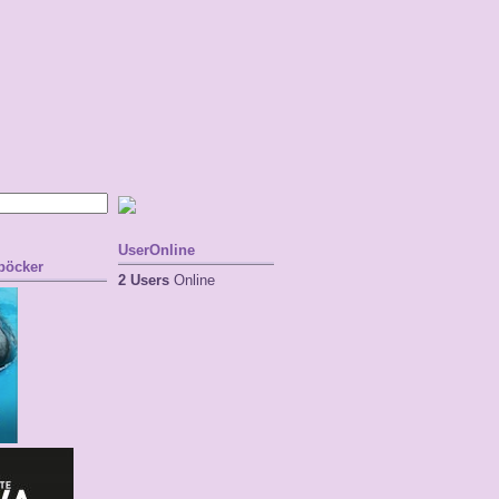
UserOnline
 böcker
2 Users
Online