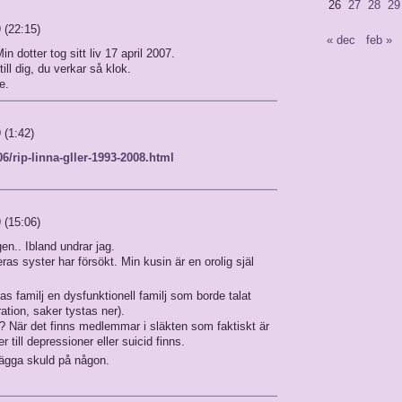
26
27
28
29
 (22:15)
« dec
feb »
in dotter tog sitt liv 17 april 2007.
ill dig, du verkar så klok.
e.
 (1:42)
6/rip-linna-gller-1993-2008.html
 (15:06)
en.. Ibland undrar jag.
eras syster har försökt. Min kusin är en orolig själ
ppas familj en dysfunktionell familj som borde talat
ation, saker tystas ner).
? När det finns medlemmar i släkten som faktiskt är
ill depressioner eller suicid finns.
lägga skuld på någon.