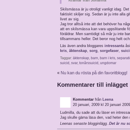
Kramar från Johanna
Skilsmässa är ju otroligt vanligt idag. De
faktiskt skiljer sig. Sedan är ju inte alla g
livet av sig.
Jag tror alltså inte att det behöver ha nå
att en skilsmässa kan vara uppslitande för
föräldrar. Men samtidigt så mår ju inte bar
tillsammans heller. Det beror nog helt och 
Läs även andra bloggares
intressant
a ås
kris
,
äktenskap
,
sorg
,
sorgefaser
,
suic
Taggar:
äktenskap
,
barn
,
barn i kris
,
separat
suicid
,
svar
,
tonårssuicid
,
ungdomar
«
Nu kan du rösta på din favoritblogg!
Kommentarer till inlägget
Kommentar
från
Leena
20 januari, 2009 kl 20 januari 2009
Ludmilla, du sade att du läser en intressa
Jag skulle gärna läsa den, vad heter den
Leenas senaste blogginlägg..
Det är nu s