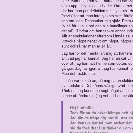
här? -Borde jag har varit hårdare? Osv. So
växa upp till lyckliga individer. Om barne
dör-har man per definition misslyckats. Har
”bevis” för att man inte lyckats som förälde
och om igen. Rannsakar mig själv. Fram och
liv så får ju alla ord och alla handlinga
det så”. ”Undrar om hon tänkte annorlunda
Allt är spekulationer eftersom Linnéa säl
uttrycka något negativt om något, någon si
sunt också när man är 14 år…
Jag har för det mesta lärt mig att hantera 
allt vad jag har kunnat. Jag har älskat Li
över att jag har haft henne som dotter, o
gånger. Jag har gjort allt jag har kunnat f
Men det räckte inte.
Linnéa var också arg på mig när vi skildes
avskedsbrev. Det känns väldigt svårt och
Tänk om jag kunde ha sagt något annorlu
henne att ändra sig (jag vet att hon best
Hej Ludmilla.
Tack för att du orkar kämpa och h
Jag tänkte fråga dig hur du tror 
Jag kanske har fel men tycker de
skilda föräldrar.Hur tänker du om 