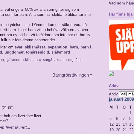
Vad som hän
t är väl ungefär 50% av alla som gifter sig som
Här finns hjäl
ifta som får barn. Alla som har skilda föräldrar tar inte
gon betydelse i sig. Däremot kan det säkert vara så
 ett barn. Inget barn vill ju behöva välja en av sina
net bra av att ha två föräldrar som inte har ett bra liv
fullt hur föräldrarna hanterar det.
ikter om
svar
,
skilsmässa
,
separation
,
barn
,
barn i
id
,
ungdomar
,
tonårssuicid
,
självmord
ion
,
självmord
,
skilsmässa
,
sorg&saknad
,
sorgefaser
,
Barngrötstävlingen
»
Arkiv
Arkiv
januari 2009
M
T
O
T
 (21:00)
1
nt bok om livet före livet…
5
6
7
8
 mer?
12
13
14
15
om livet är mitt…
19
20
21
22