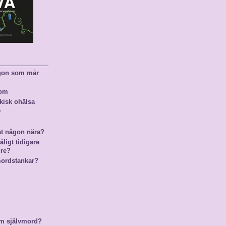
ågon som mår
nom
kisk ohälsa
r
at någon nära?
ligt tidigare
gre?
mordstankar?
m självmord?