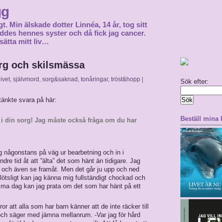
gg
gt. Min älskade dotter Linnéa, 14 år, tog sitt
föddes hennes syster och då fick jag cancer.
sätta mitt liv…
rg och skilsmässa
livet
,
självmord
,
sorg&saknad
,
tonåringar
,
tröst&hopp
|
Sök efter:
 tänkte svara på här:
Beställ mina
g
i din sorg! Jag måste också fråga om du har
ig någonstans på väg ur bearbetning och in i
dre tid åt att ”älta” det som hänt än tidigare. Jag
r och även se framåt. Men det går ju upp och ned
 plötsligt kan jag känna mig fullständigt chockad och
mma dag kan jag prata om det som har hänt på ett
or att alla som har barn känner att de inte räcker till
 och säger med jämna mellanrum. -Var jag för hård