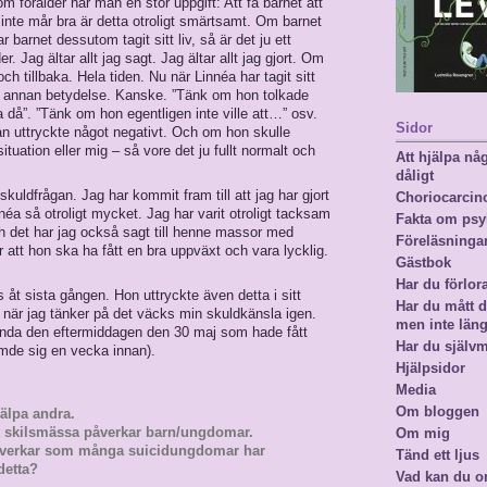
m förälder har man en stor uppgift: Att få barnet att
t inte mår bra är detta otroligt smärtsamt. Om barnet
 barnet dessutom tagit sitt liv, så är det ju ett
r. Jag ältar allt jag sagt. Jag ältar allt jag gjort. Om
 tillbaka. Hela tiden. Nu när Linnéa har tagit sitt
r en annan betydelse. Kanske. ”Tänk om hon tolkade
 då”. ”Tänk om hon egentligen inte ville att…” osv.
Sidor
lan uttryckte något negativt. Och om hon skulle
tuation eller mig – så vore det ju fullt normalt och
Att hjälpa n
dåligt
skuldfrågan. Jag har kommit fram till att jag har gjort
Choriocarci
nnéa så otroligt mycket. Jag har varit otroligt tacksam
Fakta om psy
ch det har jag också sagt till henne massor med
Föreläsninga
ör att hon ska ha fått en bra uppväxt och vara lycklig.
Gästbok
Har du förlor
 åt sista gången. Hon uttryckte även detta i sitt
Har du mått då
 när jag tänker på det väcks min skuldkänsla igen.
men inte län
nda den eftermiddagen den 30 maj som hade fått
Har du själv
ämde sig en vecka innan).
Hjälpsidor
Media
Om bloggen
jälpa andra.
att skilsmässa påverkar barn/ungdomar.
Om mig
t verkar som många suicidungdomar har
Tänd ett ljus
detta?
Vad kan du o