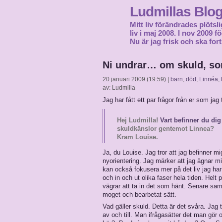
Ludmillas Blo
Mitt liv förändrades plötsli
liv i maj 2008. I nov 2009 
Nu är jag frisk och ska fort
Ni undrar… om skuld, so
20 januari 2009 (19:59) |
barn
,
död
,
Linnéa
,
av: Ludmilla
Jag har fått ett par frågor från er som jag
Hej Ludmilla!
Vart befinner du di
skuldkänslor gentemot Linnea?
Kram Louise.
Ja, du Louise. Jag tror att jag befinner m
nyorientering. Jag märker att jag ägnar min
kan också fokusera mer på det liv jag ha
och in och ut olika faser hela tiden. Helt
vägrar att ta in det som hänt. Senare sa
moget och bearbetat sätt.
Vad gäller skuld. Detta är det svåra. Jag tr
av och till. Man ifrågasätter det man gör