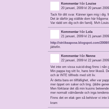
Kommentar
från
Louise
20 januari, 2009 kl 20 januari 2009
Tack för ditt svar. Känner igen mig i dig. M
Det är därför jag ställde dom här frågorna t
Var rädd om dig och din familj. Mvh Louis
Kommentar
från
Lola
21 januari, 2009 kl 21 januari 2009
http://striikeapose.blogspot.com/2008/0
jättefin.
Kommentar
från
Nenne
22 januari, 2009 kl 22 januari 2009
Vet inte om vissa suicid-drag finns i nån g
Min pappa tog sitt liv, hans bror likaså. D
och är INTE tillfreds med sitt liv.
Är detta bara en tillfällighet, eller var pa
mer öppet om saker och ting. (äldre gener
Men förklarar det då min kusins beteende
mer normalt välmående och inga tendenser t
Finns det en elak gen så behöver vi inte 
kram