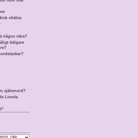
ågon som mår
nom
kisk ohälsa
r
at någon nära?
ligt tidigare
gre?
mordstankar?
m självmord?
de Linnéa
p!