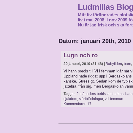
Ludmillas Blo
Mitt liv förändrades plötsli
liv i maj 2008. I nov 2009 
Nu är jag frisk och ska fort
Datum: januari 20th, 2010
Lugn och ro
20 januari, 2010 (21:48) |
Babytiden
,
barn
,
Vi hann precis till Vi i femman igår när 
Uppland hade riggat upp i Bergaskolans 
kanske. Stressigt. Sedan kom de typisk
jättebra ifrån sig, men Bergaskolan van
Taggar:
2 månaders bebis
,
ambulans
,
barn
sjukdom
,
störtblödningar
,
vi i femman
Kommentarer: 17