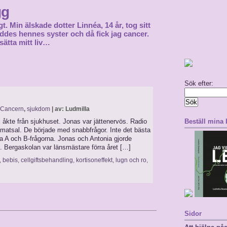
gg
gt. Min älskade dotter Linnéa, 14 år, tog sitt
föddes hennes syster och då fick jag cancer.
sätta mitt liv…
Sök efter:
Cancern
,
sjukdom
| av: Ludmilla
vi åkte från sjukhuset. Jonas var jättenervös. Radio
Beställ mina
matsal. De började med snabbfrågor. Inte det bästa
a A och B-frågorna. Jonas och Antonia gjorde
n. Bergaskolan var länsmästare förra året […]
,
bebis
,
cellgiftsbehandling
,
kortisoneffekt
,
lugn och ro
,
Sidor