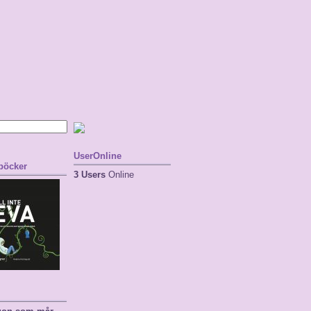
UserOnline
 böcker
3 Users
Online