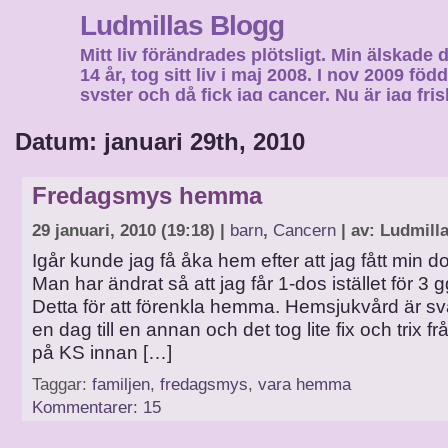
Ludmillas Blogg
Mitt liv förändrades plötsligt. Min älskade 
14 år, tog sitt liv i maj 2008. I nov 2009 fö
syster och då fick jag cancer. Nu är jag fri
fortsätta mitt liv…
Datum: januari 29th, 2010
Fredagsmys hemma
29 januari, 2010 (19:18) |
barn
,
Cancern
| av: Ludmill
Igår kunde jag få åka hem efter att jag fått min do
Man har ändrat så att jag får 1-dos istället för 3
Detta för att förenkla hemma. Hemsjukvård är svår
en dag till en annan och det tog lite fix och trix 
på KS innan […]
Taggar:
familjen
,
fredagsmys
,
vara hemma
Kommentarer: 15