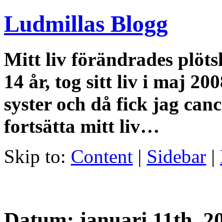
Ludmillas Blogg
Mitt liv förändrades plöts
14 år, tog sitt liv i maj 2
syster och då fick jag canc
fortsätta mitt liv…
Skip to:
Content
|
Sidebar
|
Datum: januari 11th, 2