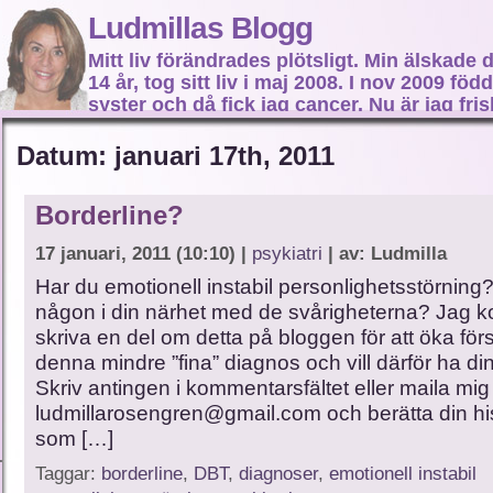
Ludmillas Blogg
Mitt liv förändrades plötsligt. Min älskade 
14 år, tog sitt liv i maj 2008. I nov 2009 fö
syster och då fick jag cancer. Nu är jag fri
fortsätta mitt liv…
Datum: januari 17th, 2011
Borderline?
17 januari, 2011 (10:10) |
psykiatri
| av: Ludmilla
Har du emotionell instabil personlighetsstörning?
någon i din närhet med de svårigheterna? Jag k
skriva en del om detta på bloggen för att öka för
denna mindre ”fina” diagnos och vill därför ha din
Skriv antingen i kommentarsfältet eller maila mig
ludmillarosengren@gmail.com och berätta din his
som […]
Taggar:
borderline
,
DBT
,
diagnoser
,
emotionell instabil