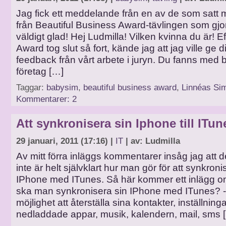
Jag fick ett meddelande från en av de som satt m
från Beautiful Business Award-tävlingen som gj
väldigt glad! Hej Ludmilla! Vilken kvinna du är! 
Award tog slut så fort, kände jag att jag ville ge di
feedback från vårt arbete i juryn. Du fanns med 
företag […]
Taggar:
babysim
,
beautiful business award
,
Linnéas Si
Kommentarer: 2
Att synkronisera sin Iphone till ITun
29 januari, 2011 (17:16) |
IT
| av: Ludmilla
Av mitt förra inläggs kommentarer insåg jag att 
inte är helt självklart hur man gör för att synkroni
IPhone med ITunes. Så här kommer ett inlägg om
ska man synkronisera sin IPhone med ITunes? -
möjlighet att återställa sina kontakter, inställninga
nedladdade appar, musik, kalendern, mail, sms 