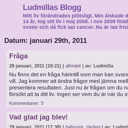
Ludmillas Blogg
Mitt liv förändrades plötsligt. Min älskade 
14 år, tog sitt liv i maj 2008. I nov 2009 fö
syster och då fick jag cancer. Nu är jag fri
fortsätta mitt liv…
Datum: januari 29th, 2011
Fråga
29 januari, 2011 (19:21) |
allmänt
| av: Ludmilla
Nu finns det en fråga härintill som man kan sva
vill. Jag kommer att ändra frågor med jämna me
presentera resultaten. Just nu är frågan om du
försökt att ta ditt liv. Ingen ser vem du är när du s
Kommentarer: 5
Vad glad jag blev!
29 januari, 2011 (17:38) |
babysim
,
tävling
| av: Ludmil