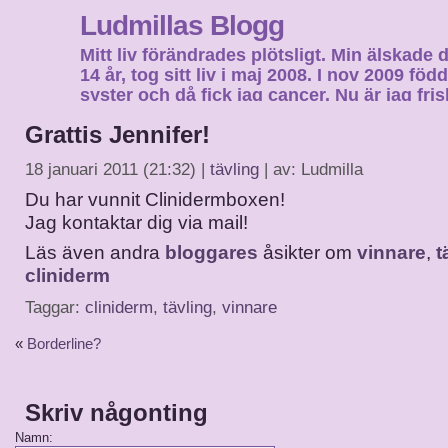
Ludmillas Blogg
Mitt liv förändrades plötsligt. Min älskade 
14 år, tog sitt liv i maj 2008. I nov 2009 fö
syster och då fick jag cancer. Nu är jag fri
fortsätta mitt liv…
Grattis Jennifer!
18 januari 2011 (21:32) |
tävling
| av: Ludmilla
Du har vunnit Clinidermboxen!
Jag kontaktar dig via mail!
Läs även andra
bloggares
åsikter om
vinnare
,
t
cliniderm
Taggar:
cliniderm
,
tävling
,
vinnare
«
Borderline?
Skriv någonting
Namn: