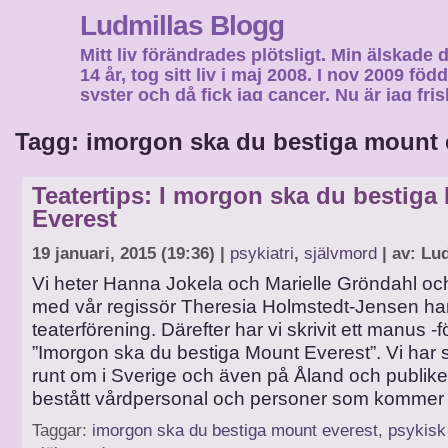
Ludmillas Blogg
Mitt liv förändrades plötsligt. Min älskade 
14 år, tog sitt liv i maj 2008. I nov 2009 fö
syster och då fick jag cancer. Nu är jag fri
fortsätta mitt liv…
Tagg: imorgon ska du bestiga mount 
Teatertips: I morgon ska du bestiga
Everest
19 januari, 2015 (19:36) |
psykiatri
,
självmord
| av: Lu
Vi heter Hanna Jokela och Marielle Gröndahl oc
med vår regissör Theresia Holmstedt-Jensen har 
teaterförening. Därefter har vi skrivit ett manus -
”Imorgon ska du bestiga Mount Everest”. Vi har 
runt om i Sverige och även på Åland och publik
bestått vårdpersonal och personer som kommer 
Taggar:
imorgon ska du bestiga mount everest
,
psykisk