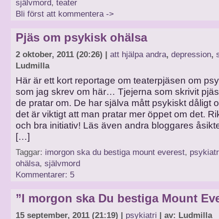
självmord
,
teater
Bli först att kommentera ->
Pjäs om psykisk ohälsa
2 oktober, 2011 (20:26) |
att hjälpa andra
,
depression
,
Ludmilla
Här är ett kort reportage om teaterpjäsen om ps
som jag skrev om här… Tjejerna som skrivit pjä
de pratar om. De har själva mått psykiskt dåligt o
det är viktigt att man pratar mer öppet om det. Ri
och bra initiativ! Läs även andra bloggares åsik
[…]
Taggar:
imorgon ska du bestiga mount everest
,
psykiatr
ohälsa
,
självmord
Kommentarer: 5
”I morgon ska Du bestiga Mount Eve
15 september, 2011 (21:19) |
psykiatri
| av: Ludmilla