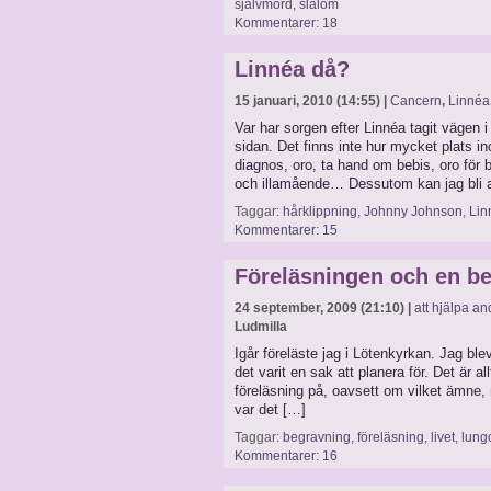
självmord
,
slalom
Kommentarer: 18
Linnéa då?
15 januari, 2010 (14:55) |
Cancern
,
Linnéa
Var har sorgen efter Linnéa tagit vägen i
sidan. Det finns inte hur mycket plats i
diagnos, oro, ta hand om bebis, oro för be
och illamående… Dessutom kan jag bli 
Taggar:
hårklippning
,
Johnny Johnson
,
Lin
Kommentarer: 15
Föreläsningen och en b
24 september, 2009 (21:10) |
att hjälpa an
Ludmilla
Igår föreläste jag i Lötenkyrkan. Jag ble
det varit en sak att planera för. Det är a
föreläsning på, oavsett om vilket ämne, n
var det […]
Taggar:
begravning
,
föreläsning
,
livet
,
lung
Kommentarer: 16