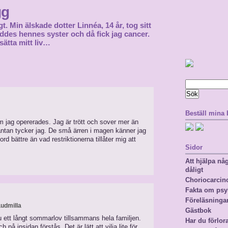
gg
gt. Min älskade dotter Linnéa, 14 år, tog sitt
föddes hennes syster och då fick jag cancer.
sätta mitt liv…
Sök
efter:
Beställ mina
 jag opererades. Jag är trött och sover mer än
väntan tycker jag. De små ärren i magen känner jag
d bättre än vad restriktionerna tillåter mig att
Sidor
Att hjälpa n
dåligt
Choriocarci
Fakta om psy
Föreläsninga
Ludmilla
Gästbok
nu ett långt sommarlov tillsammans hela familjen.
Har du förlor
på insidan förstås. Det är lätt att vilja lite för