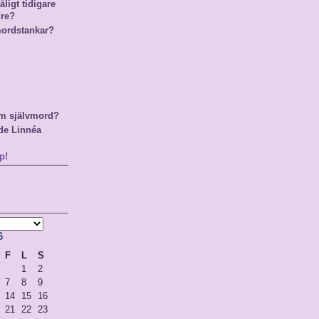
ligt tidigare
gre?
mordstankar?
m självmord?
de Linnéa
p!
6
F
L
S
1
2
7
8
9
14
15
16
21
22
23