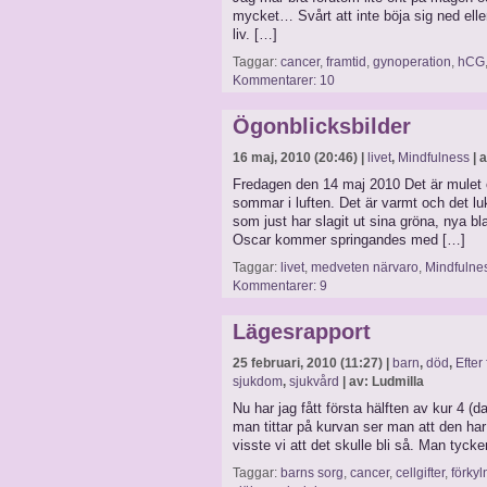
mycket… Svårt att inte böja sig ned eller
liv. […]
Taggar:
cancer
,
framtid
,
gynoperation
,
hCG
Kommentarer: 10
Ögonblicksbilder
16 maj, 2010 (20:46) |
livet
,
Mindfulness
| 
Fredagen den 14 maj 2010 Det är mulet 
sommar i luften. Det är varmt och det l
som just har slagit ut sina gröna, nya b
Oscar kommer springandes med […]
Taggar:
livet
,
medveten närvaro
,
Mindfulne
Kommentarer: 9
Lägesrapport
25 februari, 2010 (11:27) |
barn
,
död
,
Efter
sjukdom
,
sjukvård
| av: Ludmilla
Nu har jag fått första hälften av kur 4 
man tittar på kurvan ser man att den har
visste vi att det skulle bli så. Man tyc
Taggar:
barns sorg
,
cancer
,
cellgifter
,
förkyl