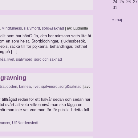
24
25
26
27
31
« maj
,
Mindfulness
,
självmord
,
sorg&saknad
| av: Ludmilla
 allt som har hänt? Ja, den har minsann satts lite åt
nom en som helst. Störtblödningar, sjukhusbesök,
bis, räcka till för pojkarna, behandlingar, trötthet
arg på […]
néa
,
livet
,
självmord
,
sorg och saknad
egravning
dra
,
döden
,
Linnéa
,
livet
,
självmord
,
sorg&saknad
| av:
v tillfrågad redan för ett halvår sedan och sedan har
lltid svårt att veta vilken nivå man ska lägga en
är man inte vet vad man får för publik. I detta fall
cancer
,
Ulf Nordenstedt