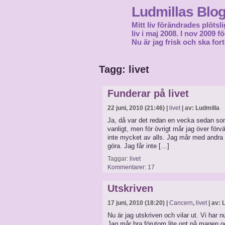
Ludmillas Blo
Mitt liv förändrades plötsli
liv i maj 2008. I nov 2009 
Nu är jag frisk och ska fort
Tagg: livet
Funderar på livet
22 juni, 2010 (21:46) |
livet
| av: Ludmilla
Ja, då var det redan en vecka sedan som
vanligt, men för övrigt mår jag över för
inte mycket av alls. Jag mår med andra or
göra. Jag får inte […]
Taggar:
livet
Kommentarer: 17
Utskriven
17 juni, 2010 (18:20) |
Cancern
,
livet
| av: 
Nu är jag utskriven och vilar ut. Vi har 
Jag mår bra förutom lite ont på magen och 