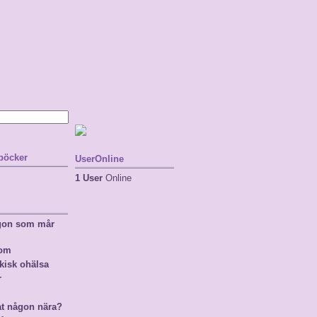
 böcker
UserOnline
1 User
Online
ågon som mår
nom
kisk ohälsa
r
at någon nära?