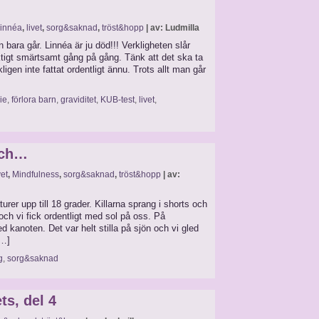
innéa
,
livet
,
sorg&saknad
,
tröst&hopp
| av: Ludmilla
en bara går. Linnéa är ju död!!! Verkligheten slår
tigt smärtsamt gång på gång. Tänk att det ska ta
kligen inte fattat ordentligt ännu. Trots allt man går
ie
,
förlora barn
,
graviditet
,
KUB-test
,
livet
,
och…
vet
,
Mindfulness
,
sorg&saknad
,
tröst&hopp
| av:
er upp till 18 grader. Killarna sprang i shorts och
ch vi fick ordentligt med sol på oss. På
 kanoten. Det var helt stilla på sjön och vi gled
[…]
g
,
sorg&saknad
ts, del 4