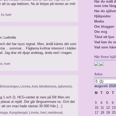
Har du mått då
 att ta upp bebisen. Nu är början på resten av mitt
men inte län
Har du själv
,
liv
,
livet
Hjälpsidor
Media
Om bloggen
Om mig
Tänd ett ljus
av: Ludmilla
Vad kan du o
och det har nyss regnat. Men, ändå känns det som
Vad som hän
uktar… sommar… Fåglarna kvittrar intensivt i träden
lad. Jag drar ett djupt andetag, ända ned i magen.
Här finns hjäl
ss
,
nuet
Arkiv
Arkiv
augusti 202
 förlossningen
,
Linnéa
,
livet
,
Mindfulness
,
självmord
,
M
T
O
T
(dag 1 och 2). HCG-värdet är nere på 59! Men om
 planat ut rejält. Det går långsammare nu. Och det
3
4
5
6
ker att om man hade nästan 30 000 från […]
10
11
12
13
17
18
19
20
ningar
,
Kungsberget
,
Linnéa
,
livet
,
metotrexat
,