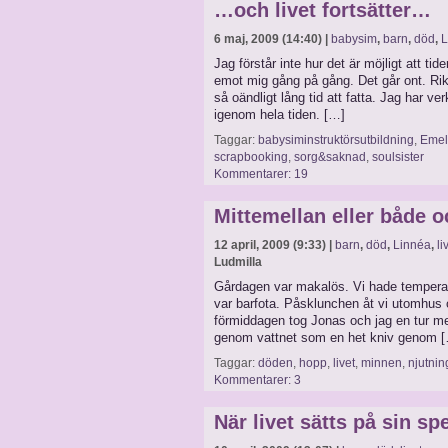
…och livet fortsätter…
6 maj, 2009 (14:40) |
babysim
,
barn
,
död
,
L
Jag förstår inte hur det är möjligt att tid
emot mig gång på gång. Det går ont. Rik
så oändligt lång tid att fatta. Jag har ver
igenom hela tiden. […]
Taggar:
babysiminstruktörsutbildning
,
Emel
scrapbooking
,
sorg&saknad
,
soulsister
Kommentarer: 19
Mittemellan eller både 
12 april, 2009 (9:33) |
barn
,
död
,
Linnéa
,
li
Ludmilla
Gårdagen var makalös. Vi hade temperatur
var barfota. Påsklunchen åt vi utomhus o
förmiddagen tog Jonas och jag en tur med
genom vattnet som en het kniv genom 
Taggar:
döden
,
hopp
,
livet
,
minnen
,
njutnin
Kommentarer: 3
När livet sätts på sin spe