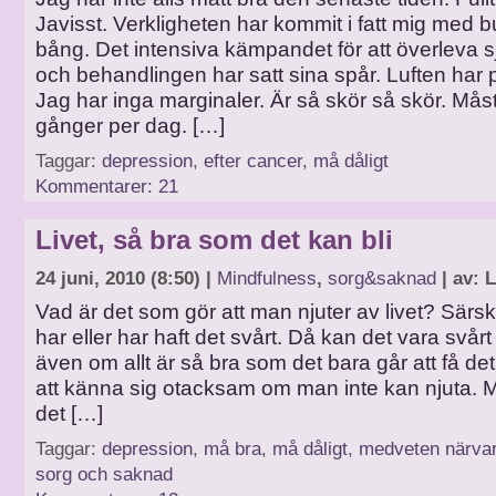
Javisst. Verkligheten har kommit i fatt mig med b
bång. Det intensiva kämpandet för att överleva
och behandlingen har satt sina spår. Luften har p
Jag har inga marginaler. Är så skör så skör. Måste
gånger per dag. […]
Taggar:
depression
,
efter cancer
,
må dåligt
Kommentarer: 21
Livet, så bra som det kan bli
24 juni, 2010 (8:50) |
Mindfulness
,
sorg&saknad
| av: 
Vad är det som gör att man njuter av livet? Särs
har eller har haft det svårt. Då kan det vara svårt 
även om allt är så bra som det bara går att få det.
att känna sig otacksam om man inte kan njuta. 
det […]
Taggar:
depression
,
må bra
,
må dåligt
,
medveten närva
sorg och saknad