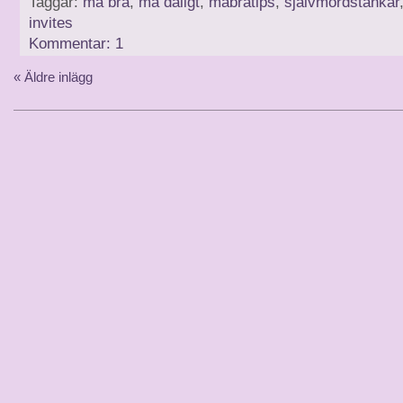
Taggar:
må bra
,
må dåligt
,
måbratips
,
självmordstankar
invites
Kommentar: 1
« Äldre inlägg