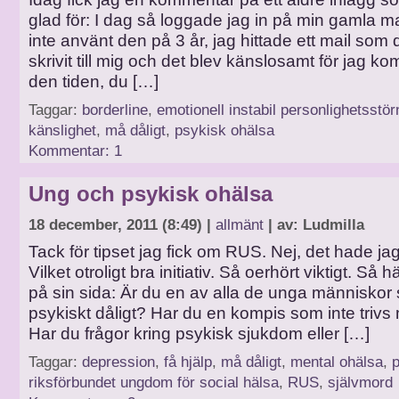
glad för: I dag så loggade jag in på min gamla mai
inte använt den på 3 år, jag hittade ett mail som
skrivit till mig och det blev känslosamt för jag k
den tiden, du […]
Taggar:
borderline
,
emotionell instabil personlighetsstör
känslighet
,
må dåligt
,
psykisk ohälsa
Kommentar: 1
Ung och psykisk ohälsa
18 december, 2011 (8:49) |
allmänt
| av: Ludmilla
Tack för tipset jag fick om RUS. Nej, det hade jag
Vilket otroligt bra initiativ. Så oerhört viktigt. Så h
på sin sida: Är du en av alla de unga människo
psykiskt dåligt? Har du en kompis som inte trivs 
Har du frågor kring psykisk sjukdom eller […]
Taggar:
depression
,
få hjälp
,
må dåligt
,
mental ohälsa
,
p
riksförbundet ungdom för social hälsa
,
RUS
,
självmord