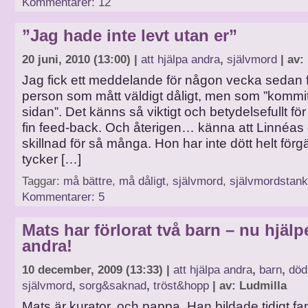
Kommentarer: 12
”Jag hade inte levt utan er”
20 juni, 2010 (13:00) |
att hjälpa andra
,
självmord
| av:
Jag fick ett meddelande för någon vecka sedan 
person som mått väldigt dåligt, men som ”kommit
sidan”. Det känns så viktigt och betydelsefullt för
fin feed-back. Och återigen… känna att Linnéas 
skillnad för så många. Hon har inte dött helt fö
tycker […]
Taggar:
må bättre
,
må dåligt
,
självmord
,
självmordstank
Kommentarer: 5
Mats har förlorat två barn – nu hjälp
andra!
10 december, 2009 (13:33) |
att hjälpa andra
,
barn
,
död
självmord
,
sorg&saknad
,
tröst&hopp
| av: Ludmilla
Mats är kurator, och pappa. Han bildade tidigt fami