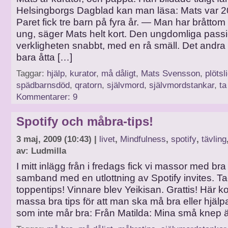
Helsingborgs Dagblad kan man läsa: Mats var 20,
Paret fick tre barn på fyra år. — Man har bråttom
ung, säger Mats helt kort. Den ungdomliga pass
verkligheten snabbt, med en rå smäll. Det andra
bara åtta […]
Taggar:
hjälp
,
kurator
,
må dåligt
,
Mats Svensson
,
plötsl
spädbarnsdöd
,
qratorn
,
självmord
,
självmordstankar
,
ta
Kommentarer: 9
Spotify och måbra-tips!
3 maj, 2009 (10:43) |
livet
,
Mindfulness
,
spotify
,
tävling
av: Ludmilla
I mitt inlägg från i fredags fick vi massor med bra
samband med en utlottning av Spotify invites. Tac
toppentips! Vinnare blev Yeikisan. Grattis! Här 
massa bra tips för att man ska må bra eller hjäl
som inte mår bra: Från Matilda: Mina små knep är