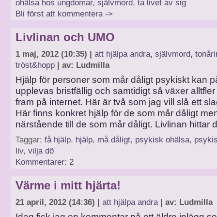
ohälsa hos ungdomar
,
självmord
,
ta livet av sig
Bli först att kommentera ->
Livlinan och UMO
1 maj, 2012 (10:35) |
att hjälpa andra
,
självmord
,
tonåri
tröst&hopp
| av: Ludmilla
Hjälp för personer som mår dåligt psykiskt kan på
upplevas bristfällig och samtidigt så växer alltfler
fram på internet. Här är två som jag vill slå ett sla
Här finns konkret hjälp för de som mår dåligt me
närstående till de som mår dåligt. Livlinan hittar
Taggar:
få hjälp
,
hjälp
,
må dåligt
,
psykisk ohälsa
,
psykis
liv
,
vilja dö
Kommentarer: 2
Värme i mitt hjärta!
21 april, 2012 (14:36) |
att hjälpa andra
| av: Ludmilla
Idag fick jag en kommentar på ett äldre inlägg s