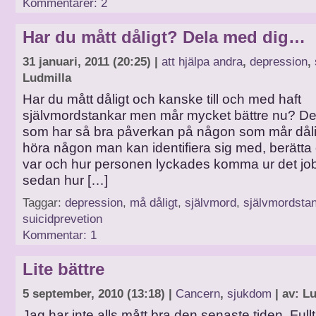
Kommentarer: 2
Har du mått dåligt? Dela med dig…
31 januari, 2011 (20:25) |
att hjälpa andra
,
depression
,
Ludmilla
Har du mått dåligt och kanske till och med haft
självmordstankar men mår mycket bättre nu? Det
som har så bra påverkan på någon som mår dålig
höra någon man kan identifiera sig med, berätta
var och hur personen lyckades komma ur det jo
sedan hur […]
Taggar:
depression
,
må dåligt
,
självmord
,
självmordsta
suicidprevetion
Kommentar: 1
Lite bättre
5 september, 2010 (13:18) |
Cancern
,
sjukdom
| av: L
Jag har inte alls mått bra den senaste tiden. Fullt 