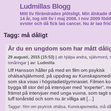
Ludmillas Blogg
Mitt liv förändrades plötsligt. Min älskade 
14 år, tog sitt liv i maj 2008. I nov 2009 fö
syster och då fick jag cancer. Nu är jag fri
fortsätta mitt liv…
Tagg: må dåligt
Är du en ungdom som har mått dåli
29 augusti, 2015 (15:53) |
att hjälpa andra
,
självmord
,
tonåringar
| av: Ludmilla
Ulf Hansson håller på med en film om psykisk
ohälsa/självmord, på uppdrag av Kunskapsmedia
som ska visas i högstadiet/gymnasiet. Filmen k
bygga till stor del på intervjuer med ”experter”, 
främst på intervjuer med unga vuxna, som tagit 
tuff tonårstid och som nu är villiga att […]
Taggar:
film om psykisk ohälsa
,
Kunskapsmedia
,
må då