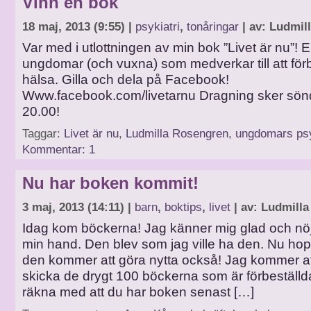
Vinn en bok
18 maj, 2013 (9:55) |
psykiatri
,
tonåringar
| av: Ludmil
Var med i utlottningen av min bok ”Livet är nu”! E
ungdomar (och vuxna) som medverkar till att förb
hälsa. Gilla och dela på Facebook!
Www.facebook.com/livetarnu Dragning sker sönd
20.00!
Taggar:
Livet är nu
,
Ludmilla Rosengren
,
ungdomars psy
Kommentar: 1
Nu har boken kommit!
3 maj, 2013 (14:11) |
barn
,
boktips
,
livet
| av: Ludmilla
Idag kom böckerna! Jag känner mig glad och nöjd
min hand. Den blev som jag ville ha den. Nu hop
den kommer att göra nytta också! Jag kommer a
skicka de drygt 100 böckerna som är förbeställda
räkna med att du har boken senast […]