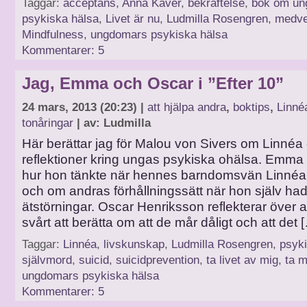
Taggar:
acceptans
,
Anna Kåver
,
bekräftelse
,
bok om un
psykiska hälsa
,
Livet är nu
,
Ludmilla Rosengren
,
medve
Mindfulness
,
ungdomars psykiska hälsa
Kommentarer: 5
Jag, Emma och Oscar i ”Efter 10”
24 mars, 2013 (20:23) |
att hjälpa andra
,
boktips
,
Linné
tonåringar
| av: Ludmilla
Här berättar jag för Malou von Sivers om Linnéa
reflektioner kring ungas psykiska ohälsa. Emma
hur hon tänkte när hennes barndomsvän Linnéa tag
och om andras förhållningssätt när hon själv ha
ätstörningar. Oscar Henriksson reflekterar över att
svårt att berätta om att de mår dåligt och att det 
Taggar:
Linnéa
,
livskunskap
,
Ludmilla Rosengren
,
psyki
självmord
,
suicid
,
suicidprevention
,
ta livet av mig
,
ta mi
ungdomars psykiska hälsa
Kommentarer: 5