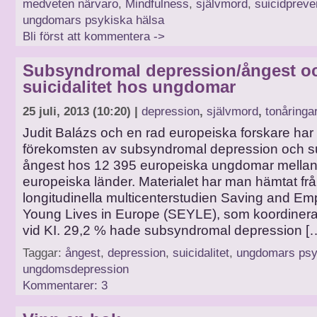
medveten närvaro
,
Mindfulness
,
självmord
,
suicidpreve
ungdomars psykiska hälsa
Bli först att kommentera ->
Subsyndromal depression/ångest o
suicidalitet hos ungdomar
25 juli, 2013 (10:20) |
depression
,
självmord
,
tonåringa
Judit Balázs och en rad europeiska forskare har
förekomsten av subsyndromal depression och 
ångest hos 12 395 europeiska ungdomar mellan 
europeiska länder. Materialet har man hämtat fr
longitudinella multicenterstudien Saving and E
Young Lives in Europe (SEYLE), som koordiner
vid KI. 29,2 % hade subsyndromal depression [
Taggar:
ångest
,
depression
,
suicidalitet
,
ungdomars psy
ungdomsdepression
Kommentarer: 3