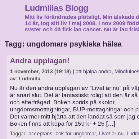
Ludmillas Blogg
Mitt liv förändrades plötsligt. Min älskade 
14 år, tog sitt liv i maj 2008. I nov 2009 fö
syster och då fick jag cancer. Nu är jag fri
fortsätta mitt liv…
Tagg: ungdomars psykiska hälsa
Andra upplagan!
1 november, 2013 (19:18) |
att hjälpa andra
,
Mindfulne
av: Ludmilla
Nu är den andra upplagan av ”Livet är nu” på vä
är snart slut. Det är fantastiskt roligt att den är 
och efterfrågad. Boken sprids på skolor,
ungdomsmottagningar, BUP-mottagningar och pr
Det värmer mitt hjärta att den landat så som jag
Boken finns att köpa för 159 kr + 25 […]
Taggar:
acceptans
,
bok för ungdomar
,
Livet är nu
,
Ludm