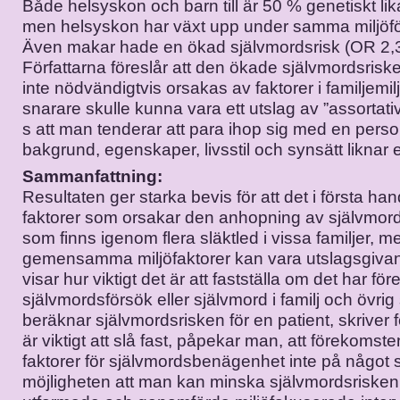
Både helsyskon och barn till är 50 % genetiskt li
men helsyskon har växt upp under samma miljöfö
Även makar hade en ökad självmordsrisk (OR 2,3,
Författarna föreslår att den ökade självmordsrisk
inte nödvändigtvis orsakas av faktorer i familjemil
snarare skulle kunna vara ett utslag av ”assortati
s att man tenderar att para ihop sig med en pers
bakgrund, egenskaper, livsstil och synsätt liknar
Sammanfattning:
Resultaten ger starka bevis för att det i första hand
faktorer som orsakar den anhopning av självmo
som finns igenom flera släktled i vissa familjer, m
gemensamma miljöfaktorer kan vara utslagsgiva
visar hur viktigt det är att fastställa om det har fö
självmordsförsök eller självmord i familj och övrig
beräknar självmordsrisken för en patient, skriver f
är viktigt att slå fast, påpekar man, att förekomsten
faktorer för självmordsbenägenhet inte på något 
möjligheten att man kan minska självmordsriske