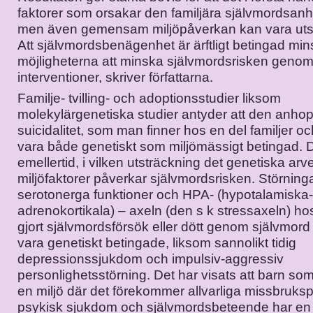
faktorer som orsakar den familjära självmordsan
men även gemensam miljöpåverkan kan vara uts
Att självmordsbenägenhet är ärftligt betingad min
möjligheterna att minska självmordsrisken genom
interventioner, skriver författarna.
Familje- tvilling- och adoptionsstudier liksom
molekylärgenetiska studier antyder att den anho
suicidalitet, som man finner hos en del familjer oc
vara både genetiskt som miljömässigt betingad. De
emellertid, i vilken utsträckning det genetiska arv
miljöfaktorer påverkar självmordsrisken. Störninga
serotonerga funktioner och HPA- (hypotalamiska
adrenokortikala) – axeln (den s k stressaxeln) 
gjort självmordsförsök eller dött genom självmord 
vara genetiskt betingade, liksom sannolikt tidig
depressionssjukdom och impulsiv-aggressiv
personlighetsstörning. Det har visats att barn so
en miljö där det förekommer allvarliga missbruksp
psykisk sjukdom och självmordsbeteende har en ö