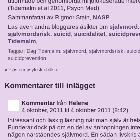
utformade och genomförda miljöfokuserade inter
(Tidemalm et al 2011, Psych Med)
Sammanfattat av Rigmor Stain,
NASP
Läs även andra bloggares åsikter om
självmord
,
självmordsrisk
,
suicid
,
suicidalitet
,
suicidprev
Tidemalm
,
Taggar:
Dag Tidemalm
,
självmord
,
självmordsrisk
,
suici
suicidprevention
«
Pjäs om psykisk ohälsa
Kommentarer till inlägget
Kommentar
från
Helene
4 oktober, 2011 kl 4 oktober 2011 (8:42)
Intressant och läskig läsning när man själv är h
Funderar dock på om en del av anhopningen inte 
någon närståendes självmord. En sådan livskris är i