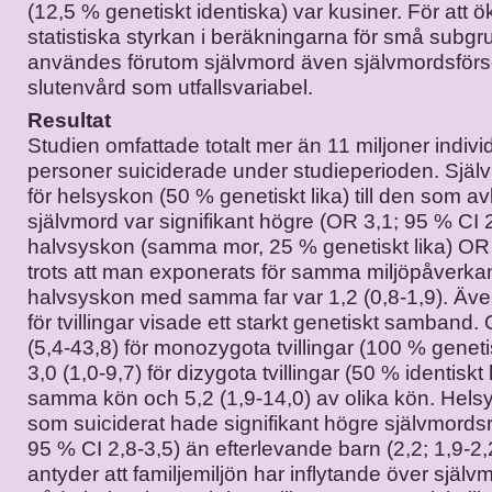
(12,5 % genetiskt identiska) var kusiner. För att 
statistiska styrkan i beräkningarna för små subgr
användes förutom självmord även självmordsförs
slutenvård som utfallsvariabel.
Resultat
Studien omfattade totalt mer än 11 miljoner indivi
personer suiciderade under studieperioden. Själ
för helsyskon (50 % genetiskt lika) till den som av
självmord var signifikant högre (OR 3,1; 95 % CI 2
halvsyskon (samma mor, 25 % genetiskt lika) OR 1
trots att man exponerats för samma miljöpåverka
halvsyskon med samma far var 1,2 (0,8-1,9). Äve
för tvillingar visade ett starkt genetiskt samband.
(5,4-43,8) för monozygota tvillingar (100 % geneti
3,0 (1,0-9,7) för dizygota tvillingar (50 % identiskt 
samma kön och 5,2 (1,9-14,0) av olika kön. Helsy
som suiciderat hade signifikant högre självmordsr
95 % CI 2,8-3,5) än efterlevande barn (2,2; 1,9-2,
antyder att familjemiljön har inflytande över själv