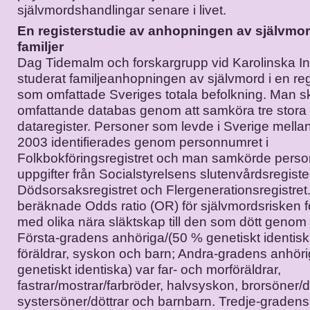
självmordshandlingar senare i livet.
En registerstudie av anhopningen av självmor
familjer
Dag Tidemalm och forskargrupp vid Karolinska Ins
studerat familjeanhopningen av självmord i en reg
som omfattade Sveriges totala befolkning. Man 
omfattande databas genom att samköra tre stora l
dataregister. Personer som levde i Sverige mellan 
2003 identifierades genom personnumret i
Folkbokföringsregistret och man samkörde per
uppgifter från Socialstyrelsens slutenvårdsregiste
Dödsorsaksregistret och Flergenerationsregistret
beräknade Odds ratio (OR) för självmordsrisken f
med olika nära släktskap till den som dött genom
Första-gradens anhöriga/(50 % genetiskt identisk
föräldrar, syskon och barn; Andra-gradens anhör
genetiskt identiska) var far- och morföräldrar,
fastrar/mostrar/farbröder, halvsyskon, brorsöner/d
systersöner/döttrar och barnbarn. Tredje-graden