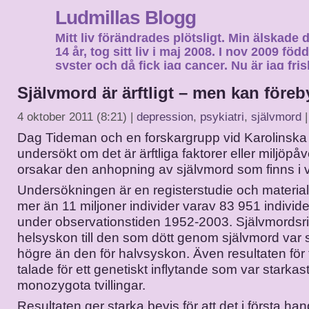
Ludmillas Blogg
Mitt liv förändrades plötsligt. Min älskade 
14 år, tog sitt liv i maj 2008. I nov 2009 fö
syster och då fick jag cancer. Nu är jag fri
fortsätta mitt liv…
Självmord är ärftligt – men kan före
4 oktober 2011 (8:21) |
depression
,
psykiatri
,
självmord
|
Dag Tideman och en forskargrupp vid Karolinska i
undersökt om det är ärftliga faktorer eller miljöp
orsakar den anhopning av självmord som finns i vi
Undersökningen är en registerstudie och materia
mer än 11 miljoner individer varav 83 951 individ
under observationstiden 1952-2003. Självmordsri
helsyskon till den som dött genom självmord var s
högre än den för halvsyskon. Även resultaten för t
talade för ett genetiskt inflytande som var starkast
monozygota tvillingar.
Resultaten ger starka bevis för att det i första hand