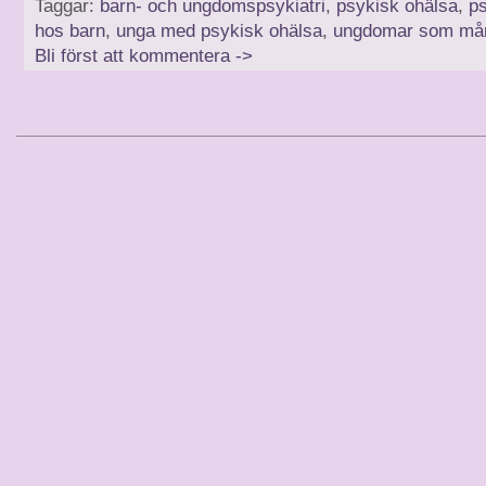
Taggar:
barn- och ungdomspsykiatri
,
psykisk ohälsa
,
ps
hos barn
,
unga med psykisk ohälsa
,
ungdomar som mår 
Bli först att kommentera ->