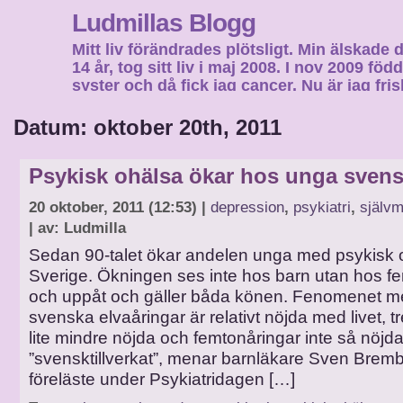
Ludmillas Blogg
Mitt liv förändrades plötsligt. Min älskade 
14 år, tog sitt liv i maj 2008. I nov 2009 fö
syster och då fick jag cancer. Nu är jag fri
fortsätta mitt liv…
Datum: oktober 20th, 2011
Psykisk ohälsa ökar hos unga svens
20 oktober, 2011 (12:53) |
depression
,
psykiatri
,
själv
| av: Ludmilla
Sedan 90-talet ökar andelen unga med psykisk o
Sverige. Ökningen ses inte hos barn utan hos f
och uppåt och gäller båda könen. Fenomenet me
svenska elvaåringar är relativt nöjda med livet, t
lite mindre nöjda och femtonåringar inte så nöjda
”svensktillverkat”, menar barnläkare Sven Brem
föreläste under Psykiatridagen […]