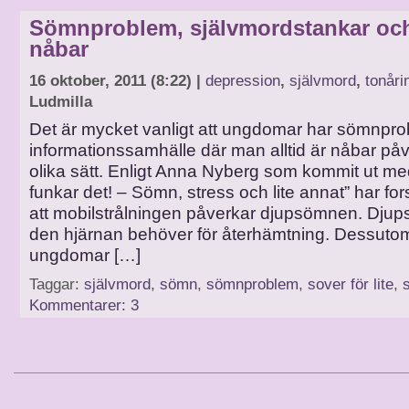
Sömnproblem, självmordstankar och 
nåbar
16 oktober, 2011 (8:22) |
depression
,
självmord
,
tonåri
Ludmilla
Det är mycket vanligt att ungdomar har sömnpro
informationssamhälle där man alltid är nåbar på
olika sätt. Enligt Anna Nyberg som kommit ut m
funkar det! – Sömn, stress och lite annat” har for
att mobilstrålningen påverkar djupsömnen. Dju
den hjärnan behöver för återhämtning. Dessut
ungdomar […]
Taggar:
självmord
,
sömn
,
sömnproblem
,
sover för lite
,
Kommentarer: 3