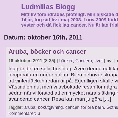
Ludmillas Blogg
Mitt liv förändrades plötsligt. Min älskade 
14 år, tog sitt liv i maj 2008. I nov 2009 fö
syster och då fick jag cancer. Nu är jag fri
fortsätta mitt liv…
Datum: oktober 16th, 2011
Aruba, böcker och cancer
16 oktober, 2011 (8:35) |
böcker
,
Cancern
,
livet
| av: L
Idag är det en solig höstdag. Även denna natt k
temperaturen under nollan. Bilen behöver skrapa
att vinterdäcken redan är på. Egentligen skulle vi 
Västindien nu, men vi avbokade resan för några
sedan när vi förstod att en mycket nära släkting 
avancerad cancer. Resa kan man ju göra […]
Taggar:
aruba
,
bokutgivning
,
cancer
,
förlora barn
,
Gothi
Kommentarer: 3