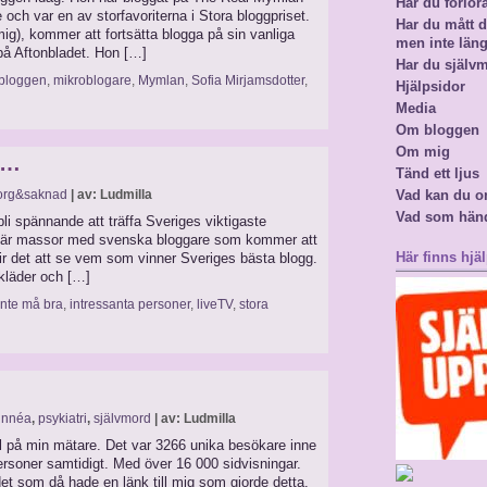
Har du förlor
och var en av storfavoriterna i Stora bloggpriset.
Har du mått då
 mig), kommer att fortsätta blogga på sin vanliga
men inte län
å Aftonbladet. Hon […]
Har du själv
sbloggen
,
mikroblogare
,
Mymlan
,
Sofia Mirjamsdotter
,
Hjälpsidor
Media
Om bloggen
Om mig
s…
Tänd ett ljus
org&saknad
| av: Ludmilla
Vad kan du o
Vad som hän
bli spännande att träffa Sveriges viktigaste
et är massor med svenska bloggare som kommer att
Här finns hjäl
ir det att se vem som vinner Sveriges bästa blogg.
akläder och […]
inte må bra
,
intressanta personer
,
liveTV
,
stora
innéa
,
psykiatri
,
självmord
| av: Ludmilla
fel på min mätare. Det var 3266 unika besökare inne
rsoner samtidigt. Med över 16 000 sidvisningar.
det som då hade en länk till mig som gjorde detta.