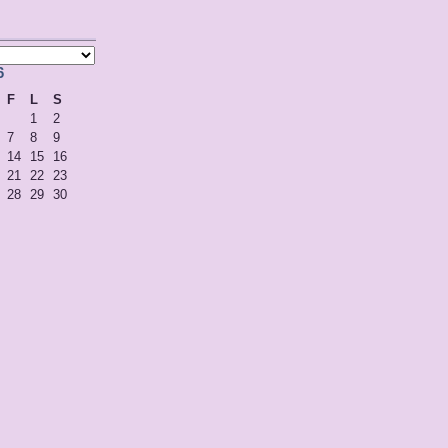
6
F
L
S
1
2
7
8
9
14
15
16
21
22
23
28
29
30