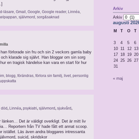
…]
Arkiv
d-läsare
,
Gmail
,
Google
,
Google reader
,
Linnéa
,
gelpappan
,
självmord
,
sorg&saknad
Arkiv
augusti 202
M
T
O
T
3
4
5
6
milla
10
11
12
13
 han förlorade sin fru och sin 2 veckors gamla baby
17
18
19
20
n och klarade sig självt. Han bloggar om sin sorg
24
25
26
27
r hur en tragisk händelse kan vara en start för hur
31
röm
,
blogg
,
förändras
,
förlora sin familj
,
livet
,
personlig
« maj
uppskatta
,
död
,
Linnéa
,
psykiatri
,
självmord
,
sjukvård
,
 länken… Det är väldigt overkligt. Det är mitt liv
éa… Reportern från TV hade fått ett annat scoop.
or istället. Läs även andra bloggares intressanta
självmord, suicid, skridskor