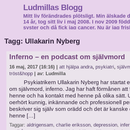
Ludmillas Blogg
Mitt liv förändrades plötsligt. Min älskade 
14 år, tog sitt liv i maj 2008. I nov 2009 fö
syster och då fick jag cancer. Nu är jag fri
fortsätta mitt liv…
Tagg: Ullakarin Nyberg
Inferno – en podcast om självmord
16 maj, 2017 (16:16) |
att hjälpa andra
,
psykiatri
,
själv
tröst&hopp
| av: Ludmilla
Psykiatrikern Ullakarin Nyberg har startat e
om självmord, inferno. Jag har haft förmånen att få
henne och ha kontakt med henne på olika sätt. U
oerhört kunnig, inkännande och professionell p
beskriver sig själv som orädd och det är kanske
henne […]
Taggar:
aldrigensam
,
charlie eriksson
,
depression
,
infe