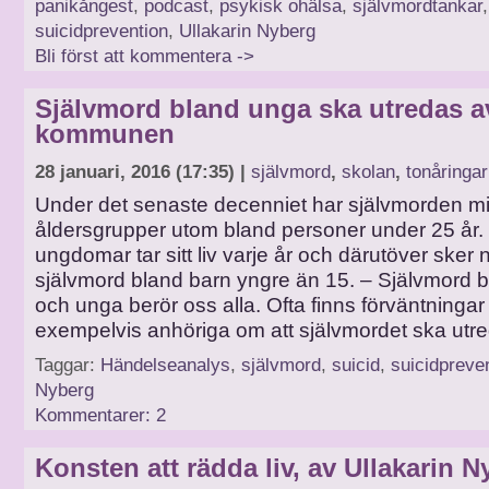
panikångest
,
podcast
,
psykisk ohälsa
,
självmordtankar
,
suicidprevention
,
Ullakarin Nyberg
Bli först att kommentera ->
Självmord bland unga ska utredas a
kommunen
28 januari, 2016 (17:35) |
självmord
,
skolan
,
tonåringar
Under det senaste decenniet har självmorden min
åldersgrupper utom bland personer under 25 år
ungdomar tar sitt liv varje år och därutöver sker 
självmord bland barn yngre än 15. – Självmord 
och unga berör oss alla. Ofta finns förväntningar
exempelvis anhöriga om att självmordet ska utr
Taggar:
Händelseanalys
,
självmord
,
suicid
,
suicidpreve
Nyberg
Kommentarer: 2
Konsten att rädda liv, av Ullakarin 