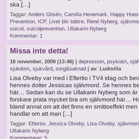
ska […]
Taggar:
Anders Glisén
,
Camilla Henemark
,
Happy Hoes
Prevention
,
ICP
,
Livet blir bättre
,
René Nyberg
,
självmo
suicid
,
suicidprevention
,
Ullakarin Nyberg
Kommentar: 1
Missa inte detta!
16 november, 2009 (13:46) |
depression
,
psykiatri
,
sjä
sjukdom
,
sjukvård
,
sorg&saknad
| av: Ludmilla
Lisa Olveby var med i Eftertio i TV4 idag och be
hennes dotter Jessicas självmord. Se hennes be
här… Sedan kan du se Ullakarin Nyberg som är 
forskare prata mycket bra om självmord här… Ho
bland annat om att det finns en smittoeffekt men a
handlar om att man […]
Taggar:
Eftertio
,
Jessica Olveby
,
Lisa Olveby
,
självmor
Ullakarin Nyberg
Kommentarer: 5