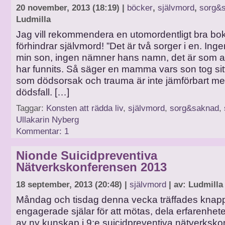
20 november, 2013 (18:19) |
böcker
,
självmord
,
sorg&
Ludmilla
Jag vill rekommendera en utomordentligt bra b
förhindrar självmord! ”Det är två sorger i en. Ing
min son, ingen nämner hans namn, det är som at
har funnits. Så säger en mamma vars son tog sitt 
som dödsorsak och trauma är inte jämförbart m
dödsfall. […]
Taggar:
Konsten att rädda liv
,
självmord
,
sorg&saknad
,
Ullakarin Nyberg
Kommentar: 1
Nionde Suicidpreventiva
Nätverkskonferensen 2013
18 september, 2013 (20:48) |
självmord
| av: Ludmilla
Måndag och tisdag denna vecka träffades knap
engagerade själar för att mötas, dela erfarenhete
av ny kunskap i 9:e suicidpreventiva nätverksk