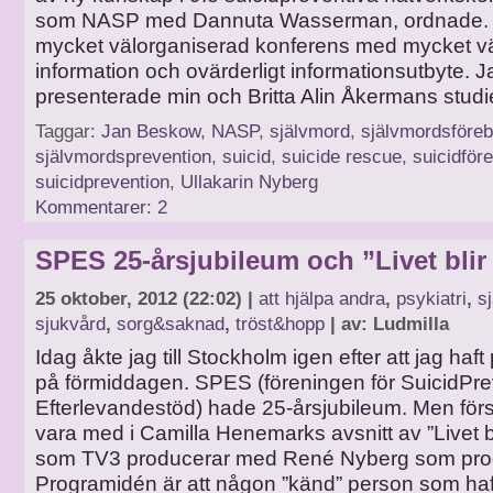
som NASP med Dannuta Wasserman, ordnade. 
mycket välorganiserad konferens med mycket vä
information och ovärderligt informationsutbyte. J
presenterade min och Britta Alin Åkermans studi
Taggar:
Jan Beskow
,
NASP
,
självmord
,
självmordsföre
självmordsprevention
,
suicid
,
suicide rescue
,
suicidför
suicidprevention
,
Ullakarin Nyberg
Kommentarer: 2
SPES 25-årsjubileum och ”Livet blir 
25 oktober, 2012 (22:02) |
att hjälpa andra
,
psykiatri
,
s
sjukvård
,
sorg&saknad
,
tröst&hopp
| av: Ludmilla
Idag åkte jag till Stockholm igen efter att jag haf
på förmiddagen. SPES (föreningen för SuicidPre
Efterlevandestöd) hade 25-årsjubileum. Men först
vara med i Camilla Henemarks avsnitt av ”Livet bl
som TV3 producerar med René Nyberg som pro
Programidén är att någon ”känd” person som haft 