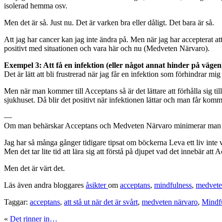
isolerad hemma osv.
Men det är så. Just nu. Det är varken bra eller dåligt. Det bara är så.
Att jag har cancer kan jag inte ändra på. Men när jag har accepterat att 
positivt med situationen och vara här och nu (Medveten Närvaro).
Exempel 3: Att få en infektion (eller något annat hinder på vägen
Det är lätt att bli frustrerad när jag får en infektion som förhindrar 
Men när man kommer till Acceptans så är det lättare att förhålla sig t
sjukhuset. Då blir det positivt när infektionen lättar och man får kom
—
Om man behärskar Acceptans och Medveten Närvaro minimerar man grade
Jag har så många gånger tidigare tipsat om böckerna Leva ett liv inte
Men det tar lite tid att lära sig att förstå på djupet vad det innebär att 
Men det är värt det.
Läs även andra bloggares
åsikter
om
acceptans
,
mindfulness
,
medvete
Taggar:
acceptans
,
att stå ut när det är svårt
,
medveten närvaro
,
Mindf
«
Det rinner in…