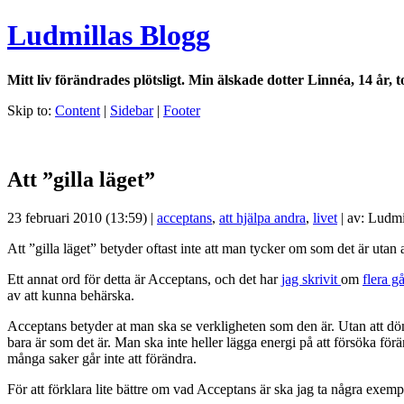
Ludmillas Blogg
Mitt liv förändrades plötsligt. Min älskade dotter Linnéa, 14 år, t
Skip to:
Content
|
Sidebar
|
Footer
Att ”gilla läget”
23 februari 2010 (13:59) |
acceptans
,
att hjälpa andra
,
livet
| av: Ludmi
Att ”gilla läget” betyder oftast inte att man tycker om som det är utan 
Ett annat ord för detta är Acceptans, och det har
jag skrivit
om
flera 
av att kunna behärska.
Acceptans betyder at man ska se verkligheten som den är. Utan att döma 
bara är som det är. Man ska inte heller lägga energi på att försöka förä
många saker går inte att förändra.
För att förklara lite bättre om vad Acceptans är ska jag ta några exemp