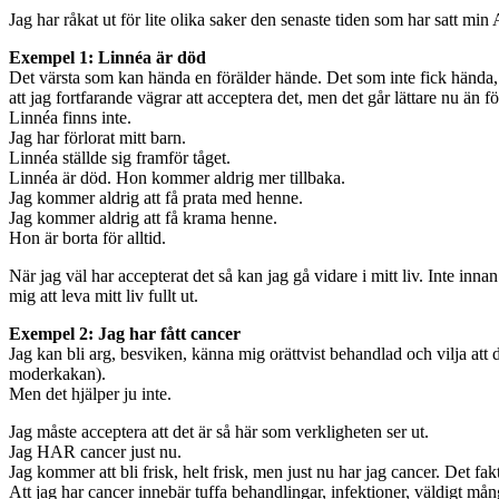
Jag har råkat ut för lite olika saker den senaste tiden som har satt min
Exempel 1: Linnéa är död
Det värsta som kan hända en förälder hände. Det som inte fick hända,
att jag fortfarande vägrar att acceptera det, men det går lättare nu än 
Linnéa finns inte.
Jag har förlorat mitt barn.
Linnéa ställde sig framför tåget.
Linnéa är död. Hon kommer aldrig mer tillbaka.
Jag kommer aldrig att få prata med henne.
Jag kommer aldrig att få krama henne.
Hon är borta för alltid.
När jag väl har accepterat det så kan jag gå vidare i mitt liv. Inte in
mig att leva mitt liv fullt ut.
Exempel 2: Jag har fått cancer
Jag kan bli arg, besviken, känna mig orättvist behandlad och vilja att d
moderkakan).
Men det hjälper ju inte.
Jag måste acceptera att det är så här som verkligheten ser ut.
Jag HAR cancer just nu.
Jag kommer att bli frisk, helt frisk, men just nu har jag cancer. Det fa
Att jag har cancer innebär tuffa behandlingar, infektioner, väldigt många 