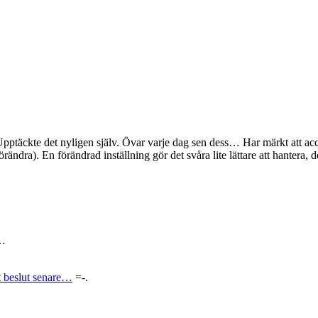
. Upptäckte det nyligen själv. Övar varje dag sen dess… Har märkt att a
örändra). En förändrad inställning gör det svåra lite lättare att hantera, d
t…
t beslut senare…
=-.