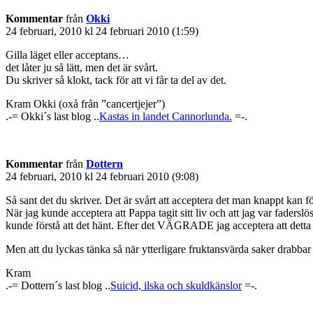
Kommentar
från
Okki
24 februari, 2010 kl 24 februari 2010 (1:59)
Gilla läget eller acceptans…
det låter ju så lätt, men det är svårt.
Du skriver så klokt, tack för att vi får ta del av det.
Kram Okki (oxå från ”cancertjejer”)
.-= Okki´s last blog ..
Kastas in landet Cannorlunda.
=-.
Kommentar
från
Dottern
24 februari, 2010 kl 24 februari 2010 (9:08)
Så sant det du skriver. Det är svårt att acceptera det man knappt kan fö
När jag kunde acceptera att Pappa tagit sitt liv och att jag var faders
kunde förstå att det hänt. Efter det VÄGRADE jag acceptera att detta 
Men att du lyckas tänka så när ytterligare fruktansvärda saker drabbar
Kram
.-= Dottern´s last blog ..
Suicid, ilska och skuldkänslor
=-.