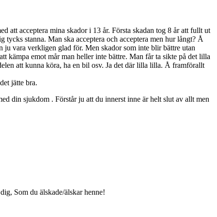
ed att acceptera mina skador i 13 år. Första skadan tog 8 år att fullt ut
ig tycks stanna. Man ska acceptera och acceptera men hur långt? Å
n ju vara verkligen glad för. Men skador som inte blir bättre utan
tt kämpa emot mår man heller inte bättre. Man får ta sikte på det lilla
len att kunna köra, ha en bil osv. Ja det där lilla lilla. Å framförallt
et jätte bra.
 din sjukdom . Förstår ju att du innerst inne är helt slut av allt men
e dig, Som du älskade/älskar henne!