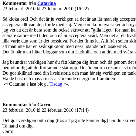
Kommentar
från
Catarina
23 februari, 2010 kl 23 februari 2010 (16:22)
Så kloka ord! Och det är ju verkligen så det är att lär man sig acceptera
acceptera allt vad den förde med sig. Men som kom nya saker och nya
jag vet att det är bara som du också skriver att ”gilla läget” för man 
snarare sämre med tiden och då är acceptera svårt. Men det är ett livsl
lilla varje dag som är det possitiva. För det finns ju. Allt från solen sk
att man inte har en svår sjukdom med dess lidande och osäkerhet.
Det är när man hittar bloggar som din Ludmilla och andra med svåra sj
Jag beundrar verkligen hur du fått kämpa dig fram och då genom det svå
beundrar dig att du fortfarande står upp. Det är enorma resurser vi män
Du gör skillnad med din livshistoria och man får sig verkligen en tanke
Ha de bäst och massa massa stärkande energi för framtiden .
.-= Catarina´s last blog ..
Tisdag
=-.
Kommentar
från
Carro
23 februari, 2010 kl 23 februari 2010 (17:14)
Det gör verkligen ont i mig (tros att jag inte känner dig) när du skri
Ta hand om dig,
Carro.