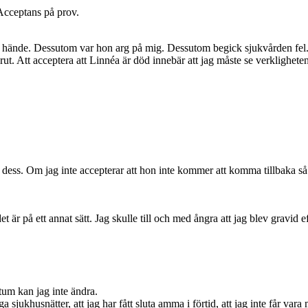
 Acceptans på prov.
 hände. Dessutom var hon arg på mig. Dessutom begick sjukvården fel. De
förut. Att acceptera att Linnéa är död innebär att jag måste se verklighete
nan dess. Om jag inte accepterar att hon inte kommer att komma tillbaka 
et är på ett annat sätt. Jag skulle till och med ångra att jag blev gravid
ktum kan jag inte ändra.
sjukhusnätter, att jag har fått sluta amma i förtid, att jag inte får vara m