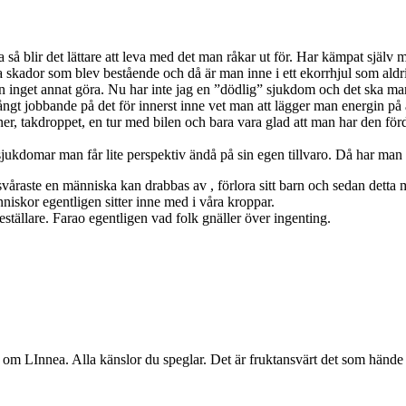
 så blir det lättare att leva med det man råkar ut för. Har kämpat själv m
 skador som blev bestående och då är man inne i ett ekorrhjul som aldr
kan inget annat göra. Nu har inte jag en ”dödlig” sjukdom och det ska ma
ångt jobbande på det för innerst inne vet man att lägger man energin på a
iner, takdroppet, en tur med bilen och bara vara glad att man har den förde
ukdomar man får lite perspektiv ändå på sin egen tillvaro. Då har man d
raste en människa kan drabbas av , förlora sitt barn och sedan detta med
niskor egentligen sitter inne med i våra kroppar.
ställare. Farao egentligen vad folk gnäller över ingenting.
ver om LInnea. Alla känslor du speglar. Det är fruktansvärt det som händ