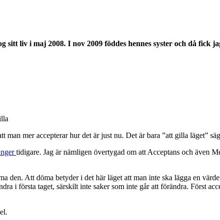
og sitt liv i maj 2008. I nov 2009 föddes hennes syster och då fick j
lla
att man mer accepterar hur det är just nu. Det är bara ”att gilla läget” sä
gånger
tidigare. Jag är nämligen övertygad om att Acceptans och även Me
den. Att döma betyder i det här läget att man inte ska lägga en värderin
ndra i första taget, särskilt inte saker som inte går att förändra. Först
el.