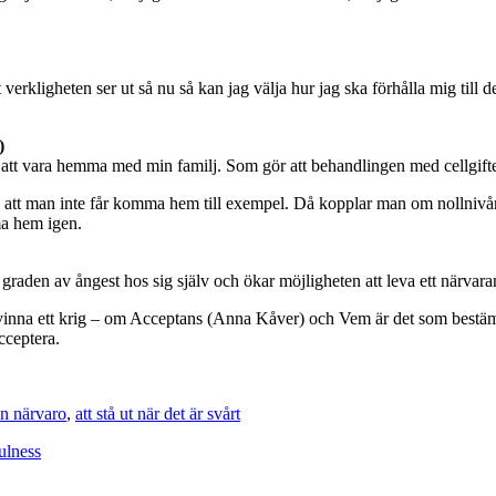
verkligheten ser ut så nu så kan jag välja hur jag ska förhålla mig till de
)
mig att vara hemma med min familj. Som gör att behandlingen med cellgift
ill att man inte får komma hem till exempel. Då kopplar man om nollnivån
ma hem igen.
n av ångest hos sig själv och ökar möjligheten att leva ett närvarand
 vinna ett krig – om Acceptans (Anna Kåver) och Vem är det som bestämm
Acceptera.
n närvaro
,
att stå ut när det är svårt
ulness