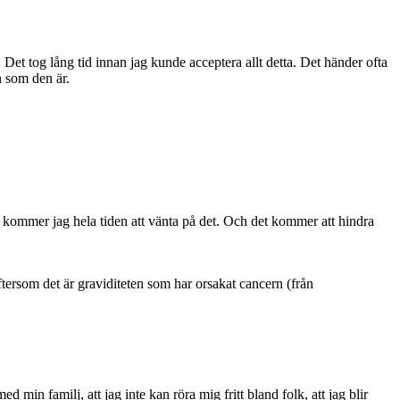
t tog lång tid innan jag kunde acceptera allt detta. Det händer ofta
n som den är.
så kommer jag hela tiden att vänta på det. Och det kommer att hindra
 eftersom det är graviditeten som har orsakat cancern (från
ed min familj, att jag inte kan röra mig fritt bland folk, att jag blir