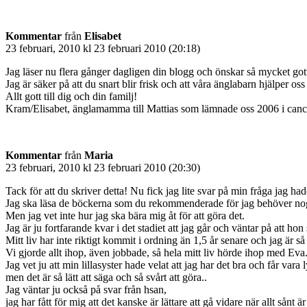
Kommentar
från
Elisabet
23 februari, 2010 kl 23 februari 2010 (20:18)
Jag läser nu flera gånger dagligen din blogg och önskar så mycket gott 
Jag är säker på att du snart blir frisk och att våra änglabarn hjälper oss 
Allt gott till dig och din familj!
Kram/Elisabet, änglamamma till Mattias som lämnade oss 2006 i can
Kommentar
från
Maria
23 februari, 2010 kl 23 februari 2010 (20:30)
Tack för att du skriver detta! Nu fick jag lite svar på min fråga jag had
Jag ska läsa de böckerna som du rekommenderade för jag behöver nog v
Men jag vet inte hur jag ska bära mig åt för att göra det.
Jag är ju fortfarande kvar i det stadiet att jag går och väntar på att ho
Mitt liv har inte riktigt kommit i ordning än 1,5 år senare och jag är s
Vi gjorde allt ihop, även jobbade, så hela mitt liv hörde ihop med Eva
Jag vet ju att min lillasyster hade velat att jag har det bra och får vara 
men det är så lätt att säga och så svårt att göra..
Jag väntar ju också på svar från hsan,
jag har fått för mig att det kanske är lättare att gå vidare när allt sånt