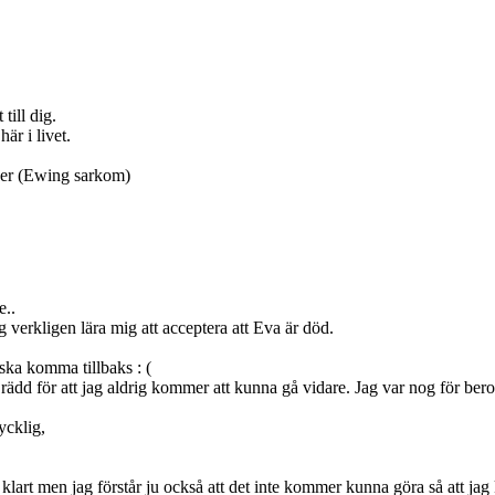
till dig.
här i livet.
cer (Ewing sarkom)
e..
erkligen lära mig att acceptera att Eva är död.
n ska komma tillbaks : (
å rädd för att jag aldrig kommer att kunna gå vidare. Jag var nog för ber
.
lycklig,
 är klart men jag förstår ju också att det inte kommer kunna göra så att ja