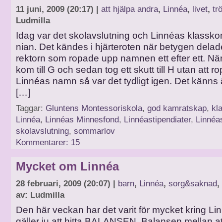
11 juni, 2009 (20:17) |
att hjälpa andra
,
Linnéa
,
livet
,
tr
Ludmilla
Idag var det skolavslutning och Linnéas klassko
nian. Det kändes i hjärteroten när betygen delad
rektorn som ropade upp namnen ett efter ett. N
kom till G och sedan tog ett skutt till H utan att r
Linnéas namn så var det tydligt igen. Det känns 
[…]
Taggar:
Gluntens Montessoriskola
,
god kamratskap
,
kl
Linnéa
,
Linnéas Minnesfond
,
Linnéastipendiater
,
Linnéa
skolavslutning
,
sommarlov
Kommentarer: 15
Mycket om Linnéa
28 februari, 2009 (20:07) |
barn
,
Linnéa
,
sorg&saknad
,
av: Ludmilla
Den här veckan har det varit för mycket kring Li
gäller ju att hitta BALANSEN. Balansen mellan at