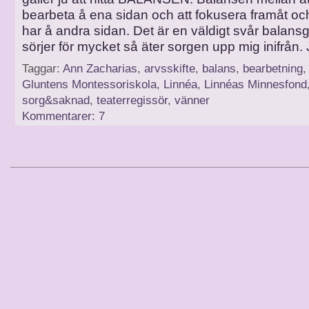
bearbeta å ena sidan och att fokusera framåt o
har å andra sidan. Det är en väldigt svår balan
sörjer för mycket så äter sorgen upp mig inifrån.
Taggar:
Ann Zacharias
,
arvsskifte
,
balans
,
bearbetning
Gluntens Montessoriskola
,
Linnéa
,
Linnéas Minnesfond
sorg&saknad
,
teaterregissör
,
vänner
Kommentarer: 7