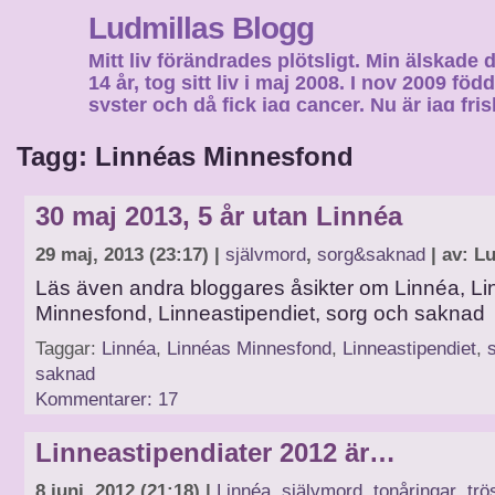
Ludmillas Blogg
Mitt liv förändrades plötsligt. Min älskade 
14 år, tog sitt liv i maj 2008. I nov 2009 fö
syster och då fick jag cancer. Nu är jag fri
fortsätta mitt liv…
Tagg: Linnéas Minnesfond
30 maj 2013, 5 år utan Linnéa
29 maj, 2013 (23:17) |
självmord
,
sorg&saknad
| av: L
Läs även andra bloggares åsikter om Linnéa, L
Minnesfond, Linneastipendiet, sorg och saknad
Taggar:
Linnéa
,
Linnéas Minnesfond
,
Linneastipendiet
,
saknad
Kommentarer: 17
Linneastipendiater 2012 är…
8 juni, 2012 (21:18) |
Linnéa
,
självmord
,
tonåringar
,
trö