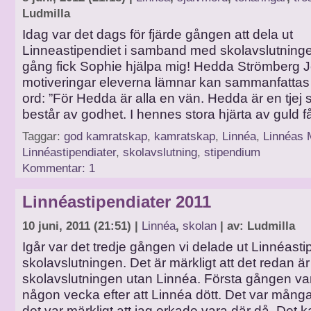
Ludmilla
Idag var det dags för fjärde gången att dela ut
Linneastipendiet i samband med skolavslutning
gång fick Sophie hjälpa mig! Hedda Strömberg
motiveringar eleverna lämnar kan sammanfattas
ord: ”För Hedda är alla en vän. Hedda är en tjej
består av godhet. I hennes stora hjärta av guld f
Taggar:
god kamratskap
,
kamratskap
,
Linnéa
,
Linnéas 
Linnéastipendiater
,
skolavslutning
,
stipendium
Kommentar: 1
Linnéastipendiater 2011
10 juni, 2011 (21:51) |
Linnéa
,
skolan
| av: Ludmilla
Igår var det tredje gången vi delade ut Linnéasti
skolavslutningen. Det är märkligt att det redan är
skolavslutningen utan Linnéa. Första gången var
någon vecka efter att Linnéa dött. Det var mång
det var märkligt att jag orkade vara där då. Det 