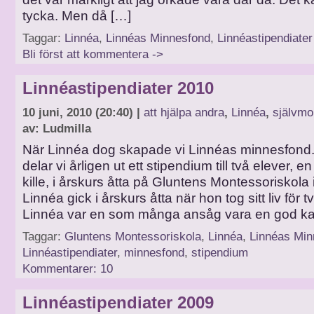
tycka. Men då […]
Taggar:
Linnéa
,
Linnéas Minnesfond
,
Linnéastipendiater
Bli först att kommentera ->
Linnéastipendiater 2010
10 juni, 2010 (20:40) |
att hjälpa andra
,
Linnéa
,
självmo
av: Ludmilla
När Linnéa dog skapade vi Linnéas minnesfond
delar vi årligen ut ett stipendium till två elever, en
kille, i årskurs åtta på Gluntens Montessoriskola
Linnéa gick i årskurs åtta när hon tog sitt liv för 
Linnéa var en som många ansåg vara en god ka
Taggar:
Gluntens Montessoriskola
,
Linnéa
,
Linnéas Min
Linnéastipendiater
,
minnesfond
,
stipendium
Kommentarer: 10
Linnéastipendiater 2009