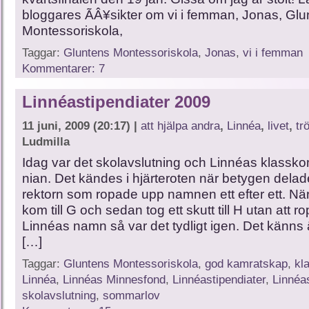
bloggares ÃÂ¥sikter om vi i femman, Jonas, Glu
Montessoriskola,
Taggar:
Gluntens Montessoriskola
,
Jonas
,
vi i femman
Kommentarer: 7
Linnéastipendiater 2009
11 juni, 2009 (20:17) |
att hjälpa andra
,
Linnéa
,
livet
,
tr
Ludmilla
Idag var det skolavslutning och Linnéas klassko
nian. Det kändes i hjärteroten när betygen delad
rektorn som ropade upp namnen ett efter ett. N
kom till G och sedan tog ett skutt till H utan att r
Linnéas namn så var det tydligt igen. Det känns 
[…]
Taggar:
Gluntens Montessoriskola
,
god kamratskap
,
kl
Linnéa
,
Linnéas Minnesfond
,
Linnéastipendiater
,
Linnéa
skolavslutning
,
sommarlov