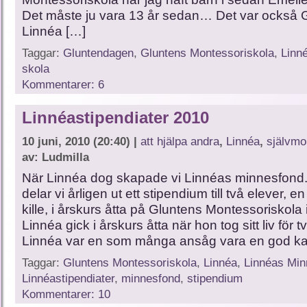
Det måste ju vara 13 år sedan… Det var också 
Linnéa […]
Taggar:
Gluntendagen
,
Gluntens Montessoriskola
,
Linn
skola
Kommentarer: 6
Linnéastipendiater 2010
10 juni, 2010 (20:40) |
att hjälpa andra
,
Linnéa
,
självmo
av: Ludmilla
När Linnéa dog skapade vi Linnéas minnesfond
delar vi årligen ut ett stipendium till två elever, en
kille, i årskurs åtta på Gluntens Montessoriskola
Linnéa gick i årskurs åtta när hon tog sitt liv för 
Linnéa var en som många ansåg vara en god ka
Taggar:
Gluntens Montessoriskola
,
Linnéa
,
Linnéas Min
Linnéastipendiater
,
minnesfond
,
stipendium
Kommentarer: 10