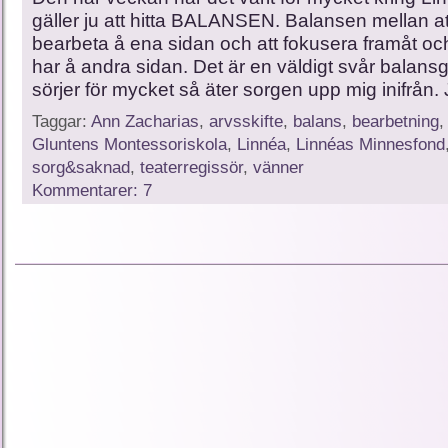
gäller ju att hitta BALANSEN. Balansen mellan at
bearbeta å ena sidan och att fokusera framåt o
har å andra sidan. Det är en väldigt svår balan
sörjer för mycket så äter sorgen upp mig inifrån.
Taggar:
Ann Zacharias
,
arvsskifte
,
balans
,
bearbetning
Gluntens Montessoriskola
,
Linnéa
,
Linnéas Minnesfond
sorg&saknad
,
teaterregissör
,
vänner
Kommentarer: 7