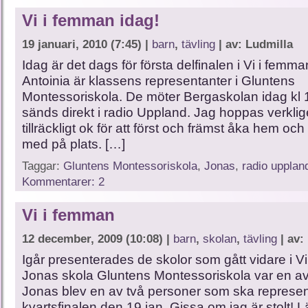
Vi i femman idag!
19 januari, 2010 (7:45) |
barn
,
tävling
| av: Ludmilla
Idag är det dags för första delfinalen i Vi i femm
Antoinia är klassens representanter i Gluntens
Montessoriskola. De möter Bergaskolan idag kl 
sänds direkt i radio Uppland. Jag hoppas verklig
tillräckligt ok för att först och främst åka hem och
med på plats. […]
Taggar:
Gluntens Montessoriskola
,
Jonas
,
radio upplan
Kommentarer: 2
Vi i femman
12 december, 2009 (10:08) |
barn
,
skolan
,
tävling
| av:
Igår presenterades de skolor som gått vidare i V
Jonas skola Gluntens Montessoriskola var en a
Jonas blev en av två personer som ska represen
kvartsfinalen den 19 jan. Gissa om jag är stolt! 