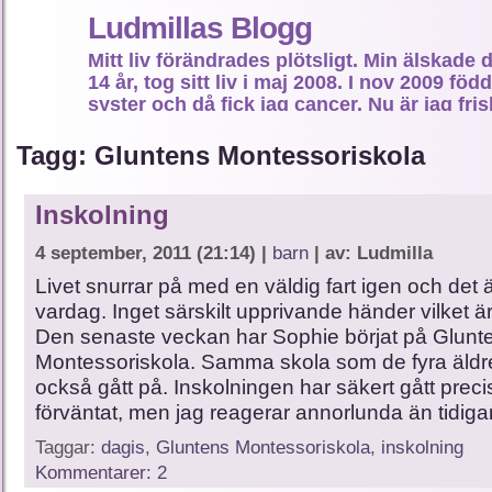
Ludmillas Blogg
Mitt liv förändrades plötsligt. Min älskade 
14 år, tog sitt liv i maj 2008. I nov 2009 fö
syster och då fick jag cancer. Nu är jag fri
fortsätta mitt liv…
Tagg: Gluntens Montessoriskola
Inskolning
4 september, 2011 (21:14) |
barn
| av: Ludmilla
Livet snurrar på med en väldig fart igen och det ä
vardag. Inget särskilt upprivande händer vilket ä
Den senaste veckan har Sophie börjat på Glunt
Montessoriskola. Samma skola som de fyra äld
också gått på. Inskolningen har säkert gått prec
förväntat, men jag reagerar annorlunda än tidiga
Taggar:
dagis
,
Gluntens Montessoriskola
,
inskolning
Kommentarer: 2