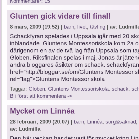
Kommentarer: 15
Glunten gick vidare till final!
8 mars, 2009 (19:52) |
barn
,
livet
,
tävling
| av: Ludmill
Schackfyran spelades i Uppsala igår med 20 sko
inblandade. Gluntens Montessoriskola kom 2a o
därigenom en av de två lag från Uppsala som tagit
Globen. Riksfinalen spelas i maj. Jonas är jätte
andra bloggares åsikter om schack, schackfyra
href=”http://bloggar.se/om/Gluntens Montessoris
rel=”tag”>Gluntens Montessoriskola
Taggar:
Globen
,
Gluntens Montessoriskola
,
schack
,
sc
Bli först att kommentera ->
Mycket om Linnéa
28 februari, 2009 (20:07) |
barn
,
Linnéa
,
sorg&saknad
,
av: Ludmilla
Den här veckan har det varit för mycket kring Li