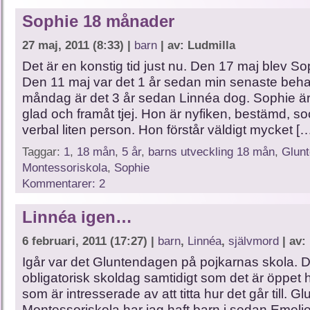
Sophie 18 månader
27 maj, 2011 (8:33) |
barn
| av: Ludmilla
Det är en konstig tid just nu. Den 17 maj blev Sop
Den 11 maj var det 1 år sedan min senaste beha
måndag är det 3 år sedan Linnéa dog. Sophie är
glad och framåt tjej. Hon är nyfiken, bestämd, so
verbal liten person. Hon förstår väldigt mycket [
Taggar:
1
,
18 mån
,
5 år
,
barns utveckling 18 mån
,
Glun
Montessoriskola
,
Sophie
Kommentarer: 2
Linnéa igen…
6 februari, 2011 (17:27) |
barn
,
Linnéa
,
självmord
| av:
Igår var det Gluntendagen på pojkarnas skola. D
obligatorisk skoldag samtidigt som det är öppet 
som är intresserade av att titta hur det går till. G
Montessoriskola har jag haft barn i sedan Emelie 