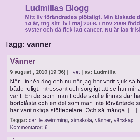
Ludmillas Blogg
Mitt liv förändrades plötsligt. Min älskade 
14 år, tog sitt liv i maj 2008. I nov 2009 fö
syster och då fick jag cancer. Nu är jag fri
fortsätta mitt liv…
Tagg: vänner
Vänner
9 augusti, 2010 (19:36) |
livet
| av: Ludmilla
När Linnéa dog och nu när jag har varit sjuk så ha
både roligt, intressant och sorgligt att se hur mi
varit. En del som man trodde skulle finnas där ha
bortblåsta och en del som man inte förväntade s
har varit riktiga stöttepelare. Och så många, […]
Taggar:
carlile swimming
,
simskola
,
vänner
,
vänskap
Kommentarer: 8