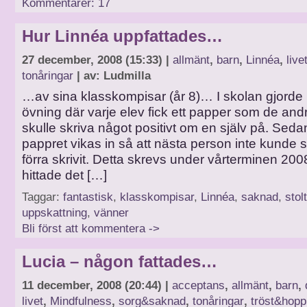
Kommentarer: 17
Hur Linnéa uppfattades…
27 december, 2008 (15:33) |
allmänt
,
barn
,
Linnéa
,
live
tonåringar
| av: Ludmilla
…av sina klasskompisar (år 8)… I skolan gjord
övning där varje elev fick ett papper som de and
skulle skriva något positivt om en själv på. Seda
pappret vikas in så att nästa person inte kunde 
förra skrivit. Detta skrevs under vårterminen 200
hittade det […]
Taggar:
fantastisk
,
klasskompisar
,
Linnéa
,
saknad
,
stol
uppskattning
,
vänner
Bli först att kommentera ->
Lucia – någon fattades…
11 december, 2008 (20:44) |
acceptans
,
allmänt
,
barn
,
livet
,
Mindfulness
,
sorg&saknad
,
tonåringar
,
tröst&hopp