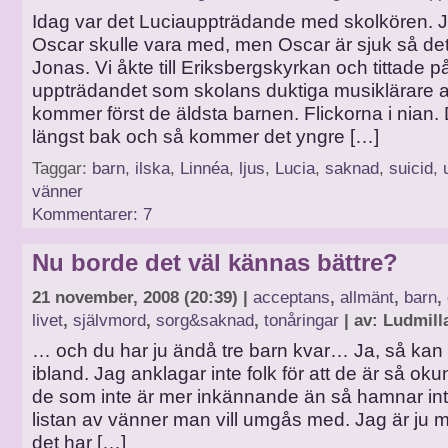
Idag var det Luciauppträdande med skolkören. 
Oscar skulle vara med, men Oscar är sjuk så det
Jonas. Vi åkte till Eriksbergskyrkan och tittade på
uppträdandet som skolans duktiga musiklärare ar
kommer först de äldsta barnen. Flickorna i nian. D
längst bak och så kommer det yngre […]
Taggar:
barn
,
ilska
,
Linnéa
,
ljus
,
Lucia
,
saknad
,
suicid
,
vänner
Kommentarer: 7
Nu borde det väl kännas bättre?
21 november, 2008 (20:39) |
acceptans
,
allmänt
,
barn
,
livet
,
självmord
,
sorg&saknad
,
tonåringar
| av: Ludmill
… och du har ju ändå tre barn kvar… Ja, så kan 
ibland. Jag anklagar inte folk för att de är så ok
de som inte är mer inkännande än så hamnar int
listan av vänner man vill umgås med. Jag är ju mi
det har […]