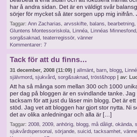
har å andra sidan. Det är en väldigt svår balan
sörjer för mycket så äter sorgen upp mig inifrån.
Taggar:
Ann Zacharias
,
arvsskifte
,
balans
,
bearbetning
Gluntens Montessoriskola
,
Linnéa
,
Linnéas Minnesfond
sorg&saknad
,
teaterregissör
,
vänner
Kommentarer: 7
Tack för att du finns…
31 december, 2008 (11:09) |
allmänt
,
barn
,
blogg
,
Linn
självmord
,
sjukvård
,
sorg&saknad
,
tröst&hopp
| av: Lu
Att ha så många som mellan 300 och 1000 unik
per dag på bloggen är en svindlande tanke. Jag 
tacksam för att just du läser min blogg. Det är ett 
stöd. Jag vet att bloggen har gjort stor nytta. Ni 
det av olika anledningar och alla är […]
Taggar:
2008
,
2009
,
anhörig
,
blogg
,
må dåligt
,
okända
,
sjukvårdspersonal
,
sörjande
,
suicid
,
tacksamhet
,
vänne