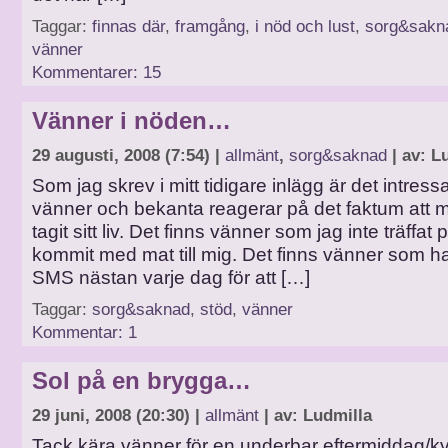
Taggar:
finnas där
,
framgång
,
i nöd och lust
,
sorg&sakn
vänner
Kommentarer: 15
Vänner i nöden…
29 augusti, 2008 (7:54) |
allmänt
,
sorg&saknad
| av: L
Som jag skrev i mitt tidigare inlägg är det intressa
vänner och bekanta reagerar på det faktum att m
tagit sitt liv. Det finns vänner som jag inte träffat
kommit med mat till mig. Det finns vänner som ha
SMS nästan varje dag för att […]
Taggar:
sorg&saknad
,
stöd
,
vänner
Kommentar: 1
Sol på en brygga…
29 juni, 2008 (20:30) |
allmänt
| av: Ludmilla
Tack kära vänner för en underbar eftermiddag/kvä