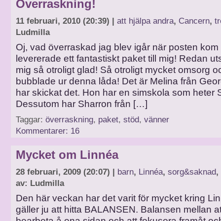
Överraskning!
11 februari, 2010 (20:39) |
att hjälpa andra
,
Cancern
,
t
Ludmilla
Oj, vad överraskad jag blev igår när posten kom
levererade ett fantastiskt paket till mig! Redan u
mig så otroligt glad! Så otroligt mycket omsorg 
bubblade ur denna låda! Det är Melina från Geo
har skickat det. Hon har en simskola som hete
Dessutom har Sharron från […]
Taggar:
överraskning
,
paket
,
stöd
,
vänner
Kommentarer: 16
Mycket om Linnéa
28 februari, 2009 (20:07) |
barn
,
Linnéa
,
sorg&saknad
,
av: Ludmilla
Den här veckan har det varit för mycket kring Li
gäller ju att hitta BALANSEN. Balansen mellan at
bearbeta å ena sidan och att fokusera framåt o